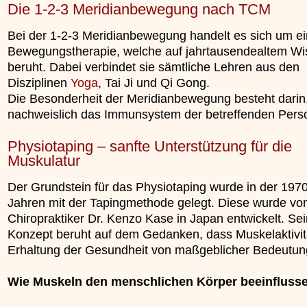
Die 1-2-3 Meridianbewegung nach TCM
unterliegt.
»»»
»»»
Bei der 1-2-3 Meridianbewegung handelt es sich um e
Bewegungstherapie, welche auf jahrtausendealtem W
beruht. Dabei verbindet sie sämtliche Lehren aus den
Disziplinen
Yoga
, Tai Ji und Qi Gong.
Die Besonderheit der Meridianbewegung besteht darin,
nachweislich das Immunsystem der betreffenden Perso
Physiotaping – sanfte Unterstützung für die
Muskulatur
Der Grundstein für das Physiotaping wurde in der 197
Jahren mit der Tapingmethode gelegt. Diese wurde v
Chiropraktiker Dr. Kenzo Kase in Japan entwickelt. Sei
Konzept beruht auf dem Gedanken, dass Muskelaktivitä
Erhaltung der Gesundheit von maßgeblicher Bedeutung
Wie Muskeln den menschlichen Körper beeinfluss