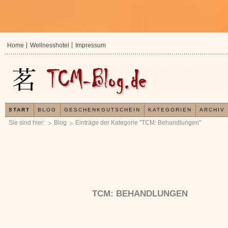
Home
Wellnesshotel
Impressum
START
BLOG
GESCHENKGUTSCHEIN
KATEGORIEN
ARCHIV
Sie sind hier:
Blog
Einträge der Kategorie "TCM: Behandlungen"
TCM: BEHANDLUNGEN
In der TCM sind Experten der Meinung, dass jeder
Jetzt kostenlos 
x
Organismus einem wiederkehrenden Energiekreislauf
Ihre Gesundheit e