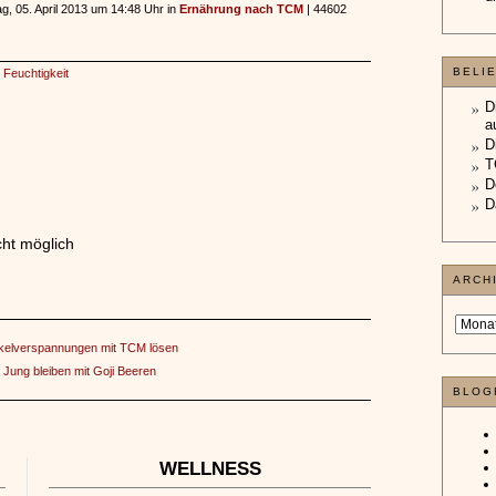
ag, 05. April 2013 um 14:48 Uhr in
Ernährung nach TCM
| 44602
BELI
,
Feuchtigkeit
D
a
D
T
D
D
ht möglich
ARCH
elverspannungen mit TCM lösen
:
Jung bleiben mit Goji Beeren
BLOG
WELLNESS