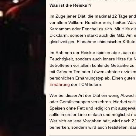
Was ist die Reiskur?
Im Zuge jener Diät, die maximal 12 Tage an
vor allem Vollkorn-Rundkornreis, heißes W
Kardamom oder Fenchel zu sich. Mit Hilfe die
Dickdarm, sondern stärkt auch die Milz. Am e
gleichzeitigen Einnahme chinesischer Kräuter
Im Rahmen der Reiskur spielen aber auch di
Feuchtigkeit, sondern auch innere Hitze für Ne
Betroffenen vor allem kühlende Getränke zu
mit Grünem Tee oder Löwenzahntee erzielen.
persönlichen Ernährungstyp ab. Einen guten 
Ernährung
der TCM liefern.
Wer bei dieser Art der Diät ein wenig Abwec
oder Gemüsesuppen verzehren. Hierbei sollt
Speisen ohne Fett und lediglich mit ausgew
sollte in erster Linie einfach und möglichst m
Wer sich an jene Vorgaben hält, wird nach 2
bemerken, sondern wird auch feststellen, das