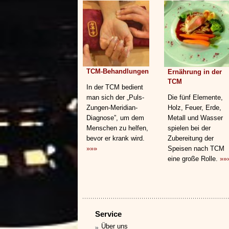
TCM-Behandlungen
Ernährung in der
TCM
In der TCM bedient
man sich der „Puls-
Die fünf Elemente,
Zungen-Meridian-
Holz, Feuer, Erde,
Diagnose”, um dem
Metall und Wasser
Menschen zu helfen,
spielen bei der
bevor er krank wird.
Zubereitung der
»»»
Speisen nach TCM
eine große Rolle.
»»
Service
Über uns