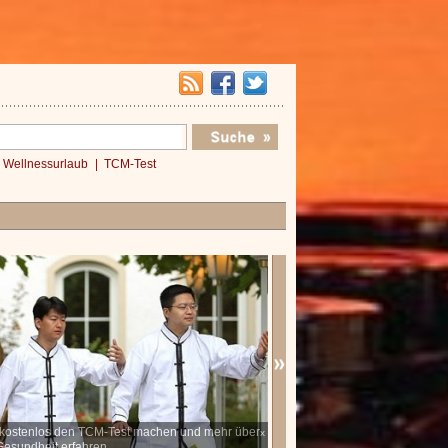
Wellnessurlaub
TCM-Test
t kostenlos den TCM-Test machen und mehr über
Probieren Sie den Gutschein-Ge
x
Gesundheit erfahren
individuell zusammengestellten