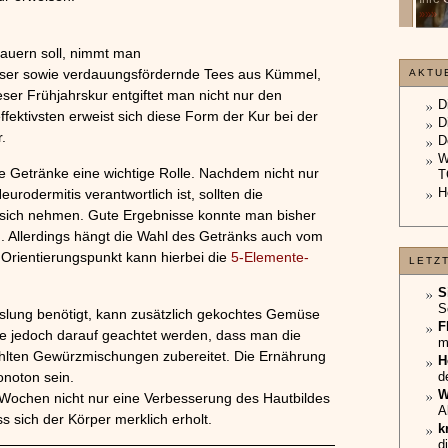
unterliegt.
»»»
»»»
dauern soll, nimmt man
asser sowie verdauungsfördernde Tees aus Kümmel,
AKTU
ser Frühjahrskur entgiftet man nicht nur den
D
ffektivsten erweist sich diese Form der Kur bei der
D
.
D
W
e Getränke eine wichtige Rolle. Nachdem nicht nur
T
H
urodermitis verantwortlich ist, sollten die
 sich nehmen. Gute Ergebnisse konnte man bisher
 Allerdings hängt die Wahl des Getränks auch vom
Orientierungspunkt kann hierbei die
5-Elemente-
LETZ
S
S
hslung benötigt, kann zusätzlich gekochtes Gemüse
F
e jedoch darauf geachtet werden, dass man die
m
ählten Gewürzmischungen zubereitet. Die Ernährung
H
onoton sein.
d
W
 Wochen nicht nur eine Verbesserung des Hautbildes
A
s sich der Körper merklich erholt.
k
d