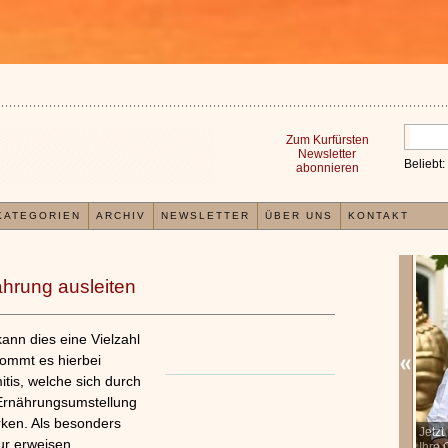
Zum Kurfürsten
Newsletter
Beliebt:
abonnieren
KATEGORIEN
ARCHIV
NEWSLETTER
ÜBER UNS
KONTAKT
nährung ausleiten
kann dies eine Vielzahl
ommt es hierbei
tis, welche sich durch
Ernährungsumstellung
rken. Als besonders
In der TCM sind Experten der Meinung, dass jeder
Jetz
x
ur erweisen.
Organismus einem wiederkehrenden Energiekreislauf
Ihre 