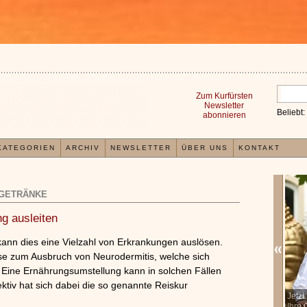
Zum Kurfürsten
Newsletter
Beliebt:
abonnieren
KATEGORIEN
ARCHIV
NEWSLETTER
ÜBER UNS
KONTAKT
GETRÄNKE
ng ausleiten
kann dies eine Vielzahl von Erkrankungen auslösen.
ise zum Ausbruch von Neurodermitis, welche sich
Eine Ernährungsumstellung kann in solchen Fällen
ktiv hat sich dabei die so genannte Reiskur
In der TCM sind Experten der Meinung, dass jeder
Jetz
x
Organismus einem wiederkehrenden Energiekreislauf
Ihre 