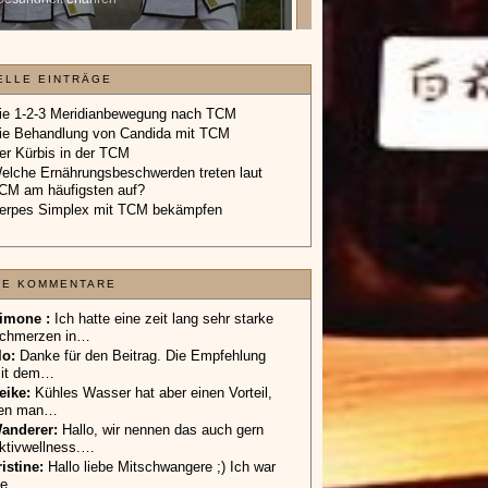
Geschenkgutschein.
»»»
ELLE EINTRÄGE
ie 1-2-3 Meridianbewegung nach TCM
ie Behandlung von Candida mit TCM
er Kürbis in der TCM
elche Ernährungsbeschwerden treten laut
CM am häufigsten auf?
erpes Simplex mit TCM bekämpfen
TE KOMMENTARE
imone :
Ich hatte eine zeit lang sehr starke
chmerzen in…
lo
:
Danke für den Beitrag. Die Empfehlung
it dem…
eike
:
Kühles Wasser hat aber einen Vorteil,
en man…
anderer
:
Hallo, wir nennen das auch gern
ktivwellness.…
ristine:
Hallo liebe Mitschwangere ;) Ich war
ie…