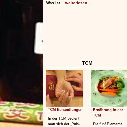
Was ist…
weiterlesen
TCM
TCM-Behandlungen
Ernährung in der
TCM
In der TCM bedient
man sich der „Puls-
Die fünf Elemente,