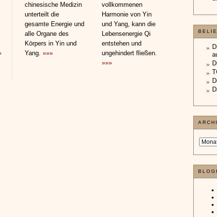
chinesische Medizin
vollkommenen
unterteilt die
Harmonie von Yin
gesamte Energie und
und Yang, kann die
BELI
alle Organe des
Lebensenergie Qi
Körpers in Yin und
entstehen und
D
»
Yang.
»»»
ungehindert fließen.
a
»»»
D
T
D
D
ARCH
BLOG