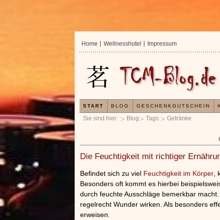
Home
Wellnesshotel
Impressum
START
BLOG
GESCHENKGUTSCHEIN
Sie sind hier:
Blog
Tags
Getränke
Die Feuchtigkeit mit richtiger Ernähru
Befindet sich zu viel
Feuchtigkeit im Körper
, 
Besonders oft kommt es hierbei beispielswe
durch feuchte Ausschläge bemerkbar macht. 
regelrecht Wunder wirken. Als besonders effe
erweisen.