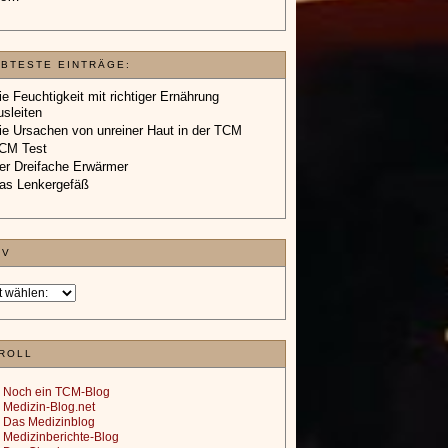
EBTESTE EINTRÄGE:
ie Feuchtigkeit mit richtiger Ernährung
usleiten
ie Ursachen von unreiner Haut in der TCM
CM Test
er Dreifache Erwärmer
as Lenkergefäß
IV
ROLL
Noch ein TCM-Blog
Medizin-Blog.net
Das Medizinblog
Medizinberichte-Blog