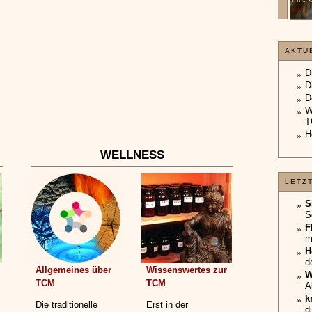
unterliegt.
»»»
»»»
AKTU
D
D
D
W
T
H
WELLNESS
LETZ
S
S
F
m
H
d
Allgemeines über
Wissenswertes zur
W
TCM
TCM
A
k
Die traditionelle
Erst in der
d