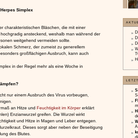
unterliegt.
»»»
»»»
 Herpes Simplex
AKTU
r charakteristischen Bläschen, die mit einer
D
 als hochgradig ansteckend, weshalb man während der
D
sonen weitgehend vermeiden sollte.
D
lokalen Schmerz, der zumeist zu generellem
W
 besonders großflächigen Ausbruch, kann auch
T
H
plex in der Regel mehr als eine Woche in
LETZ
kämpfen?
S
icht nur einem Ausbruch des Virus vorbeugen,
S
F
nigen.
m
rmaß an Hitze und
Feuchtigkeit im Körper
erklärt
H
hlen) Enzianwurzel greifen. Die Wurzel wirkt
d
tigkeit und Hitze in Magen und Leber entgegen.
W
A
Burzelkraut. Dieses sorgt aber neben der Beseitigung
k
lung des Blutes.
d