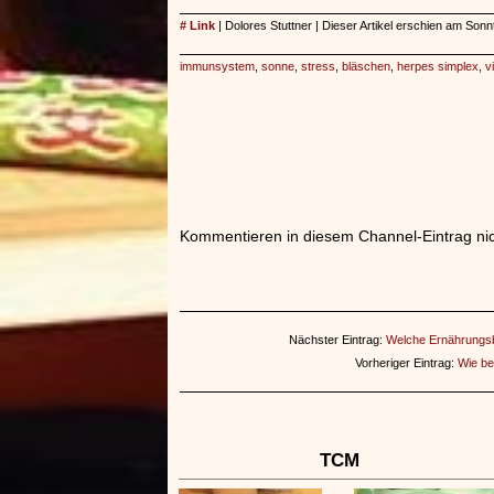
# Link
| Dolores Stuttner | Dieser Artikel erschien am Son
immunsystem
,
sonne
,
stress
,
bläschen
,
herpes simplex
,
v
Kommentieren in diesem Channel-Eintrag nic
Nächster Eintrag:
Welche Ernährungsb
Vorheriger Eintrag:
Wie be
TCM