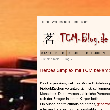
Home
Wellnesshotel
Impressum
START
BLOG
GESCHENKGUTSCHEIN
Sie sind hier:
Blog
Herpes Simplex mit TCM bekäm
Das Herpesvirus, welches für die Entstehung 
Fieberbläschen verantwortlich ist, schlummer
Menschen. Dabei wissen zahlreiche Personen
sich der Erreger in ihrem Körper befindet.
Ein Ausbruch tritt oftmals bei Stress,
geschw
oder auch starker Sonneneinstrahlung auf.