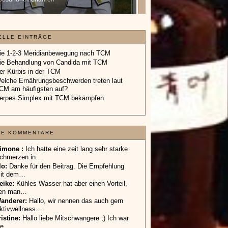
Geschenkgutschein.
»»»
ELLE EINTRÄGE
ie 1-2-3 Meridianbewegung nach TCM
ie Behandlung von Candida mit TCM
er Kürbis in der TCM
elche Ernährungsbeschwerden treten laut
CM am häufigsten auf?
erpes Simplex mit TCM bekämpfen
TE KOMMENTARE
imone :
Ich hatte eine zeit lang sehr starke
chmerzen in…
lo
:
Danke für den Beitrag. Die Empfehlung
it dem…
eike
:
Kühles Wasser hat aber einen Vorteil,
en man…
anderer
:
Hallo, wir nennen das auch gern
ktivwellness.…
ristine:
Hallo liebe Mitschwangere ;) Ich war
ie…