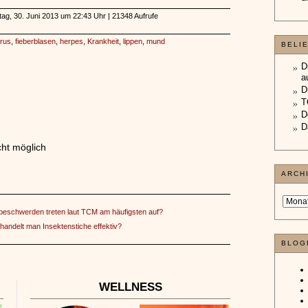
ntag, 30. Juni 2013 um 22:43 Uhr | 21348 Aufrufe
irus
,
fieberblasen
,
herpes
,
Krankheit
,
lippen
,
mund
BELI
D
a
D
T
D
D
ht möglich
ARCH
eschwerden treten laut TCM am häufigsten auf?
handelt man Insektenstiche effektiv?
BLOG
WELLNESS