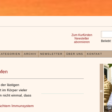
Zum Kurfürsten
Newsletter
Beliebt:
abonnieren
KATEGORIEN
ARCHIV
NEWSLETTER
ÜBER UNS
KONTAKT
pfen
der lästigen
t im Körper vieler
 nicht einmal, dass
ächtem Immunsystem
In der TCM sind Experten der Meinung, dass jeder
Jetzt k
x
Organismus einem wiederkehrenden Energiekreislauf
Ihre Ge