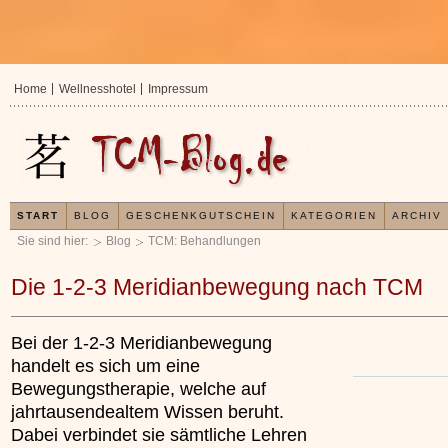
Home
Wellnesshotel
Impressum
START
BLOG
GESCHENKGUTSCHEIN
KATEGORIEN
ARCHIV
Sie sind hier:
Blog
TCM: Behandlungen
Die 1-2-3 Meridianbewegung nach TCM
Bei der 1-2-3 Meridianbewegung
handelt es sich um eine
Bewegungstherapie, welche auf
jahrtausendealtem Wissen beruht.
Dabei verbindet sie sämtliche Lehren
In der TCM sind Experten der Meinung, dass jeder
Jetzt kostenlos 
x
Organismus einem wiederkehrenden Energiekreislauf
Ihre Gesundheit e