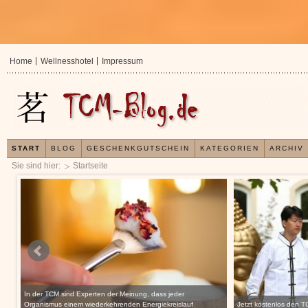
Home
Wellnesshotel
Impressum
START
BLOG
GESCHENKGUTSCHEIN
KATEGORIEN
ARCHIV
Sie sind hier:
Startseite
In der TCM sind Experten der Meinung, dass jeder
CM
Organismus einem wiederkehrenden Energiekreislauf
Jetzt kostenlos den 