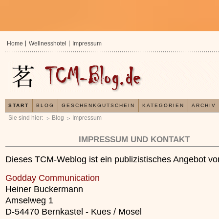
Home
Wellnesshotel
Impressum
START
BLOG
GESCHENKGUTSCHEIN
KATEGORIEN
ARCHIV
Sie sind hier:
Blog
Impressum
IMPRESSUM UND KONTAKT
Dieses TCM-Weblog ist ein publizistisches Angebot vo
Godday Communication
Heiner Buckermann
Amselweg 1
D-54470 Bernkastel - Kues / Mosel
In der TCM sind Experten der Meinung, dass jeder
Jetzt kostenlos 
x
Organismus einem wiederkehrenden Energiekreislauf
Ihre Gesundheit e