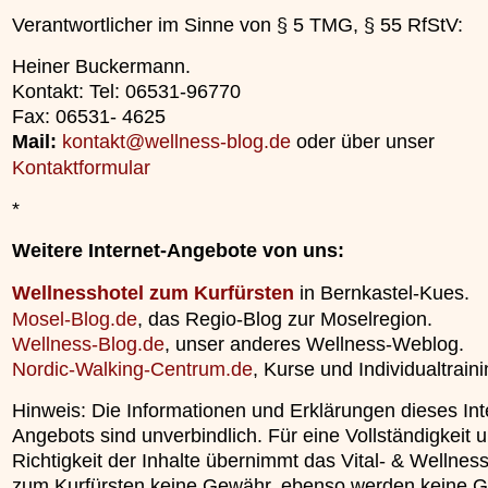
unterliegt.
»»»
Verantwortlicher im Sinne von § 5 TMG, § 55 RfStV:
»»»
Heiner Buckermann.
Kontakt: Tel: 06531-96770
Fax: 06531- 4625
Mail:
kontakt@wellness-blog.de
oder über unser
Kontaktformular
*
Weitere Internet-Angebote von uns:
Wellnesshotel zum Kurfürsten
in Bernkastel-Kues.
Mosel-Blog.de
, das Regio-Blog zur Moselregion.
Wellness-Blog.de
, unser anderes Wellness-Weblog.
Nordic-Walking-Centrum.de
, Kurse und Individualtraini
Hinweis: Die Informationen und Erklärungen dieses Int
Angebots sind unverbindlich. Für eine Vollständigkeit 
Richtigkeit der Inhalte übernimmt das Vital- & Wellnes
zum Kurfürsten keine Gewähr, ebenso werden keine G