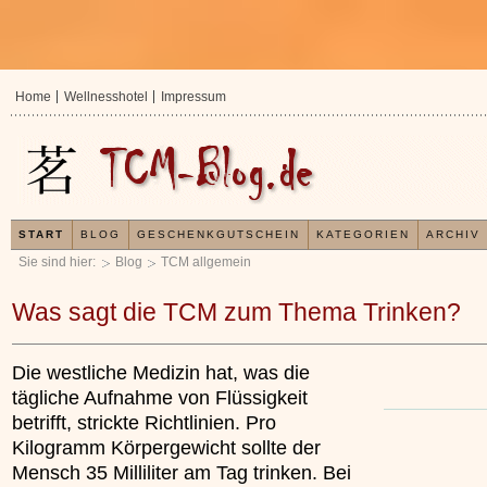
Home
Wellnesshotel
Impressum
START
BLOG
GESCHENKGUTSCHEIN
KATEGORIEN
ARCHIV
Sie sind hier:
Blog
TCM allgemein
Was sagt die TCM zum Thema Trinken?
Die westliche Medizin hat, was die
tägliche Aufnahme von Flüssigkeit
betrifft, strickte Richtlinien. Pro
Kilogramm Körpergewicht sollte der
Mensch 35 Milliliter am Tag trinken. Bei
In der TCM sind Experten der Meinung, dass jeder
Organismus einem wiederkehrenden Energiekreislau