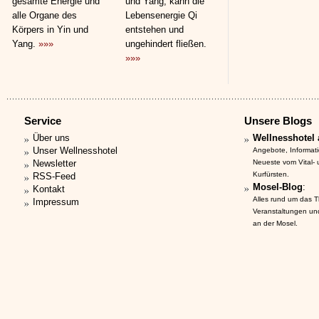
gesamte Energie und
und Yang, kann die
alle Organe des
Lebensenergie Qi
Körpers in Yin und
entstehen und
Yang.
»»»
ungehindert fließen.
»»»
Service
Unsere Blogs
Über uns
Wellnesshotel 
Unser Wellnesshotel
Angebote, Informat
Newsletter
Neueste vom Vital-
Kurfürsten.
RSS-Feed
Mosel-Blog
:
Kontakt
Alles rund um das 
Impressum
Veranstaltungen un
an der Mosel.