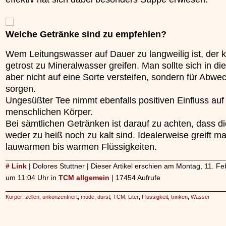
Welche Getränke sind zu empfehlen?
Wem Leitungswasser auf Dauer zu langweilig ist, der 
getrost zu Mineralwasser greifen. Man sollte sich in di
aber nicht auf eine Sorte versteifen, sondern für Abwe
sorgen.
Ungesüßter Tee nimmt ebenfalls positiven Einfluss auf
menschlichen Körper.
Bei sämtlichen Getränken ist darauf zu achten, dass d
weder zu heiß noch zu kalt sind. Idealerweise greift m
lauwarmen bis warmen Flüssigkeiten.
# Link
| Dolores Stuttner | Dieser Artikel erschien am Montag, 11. F
um 11:04 Uhr in
TCM allgemein
| 17454 Aufrufe
Körper
,
zellen
,
unkonzentriert
,
müde
,
durst
,
TCM
,
Liter
,
Flüssigkeit
,
trinken
,
Wasser