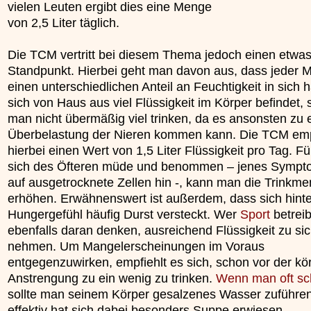
vielen Leuten ergibt dies eine Menge
unterliegt.
von 2,5 Liter täglich.
»»»
Die TCM vertritt bei diesem Thema jedoch einen etwa
Standpunkt. Hierbei geht man davon aus, dass jeder 
einen unterschiedlichen Anteil an Feuchtigkeit in sich 
sich von Haus aus viel Flüssigkeit im Körper befindet, s
man nicht übermäßig viel trinken, da es ansonsten zu 
Überbelastung der Nieren kommen kann. Die TCM emp
hierbei einen Wert von 1,5 Liter Flüssigkeit pro Tag. F
sich des Öfteren müde und benommen – jenes Sympt
auf ausgetrocknete Zellen hin -, kann man die Trinkm
erhöhen. Erwähnenswert ist außerdem, dass sich hinte
Hungergefühl häufig Durst versteckt. Wer
Sport
betreibt
ebenfalls daran denken, ausreichend Flüssigkeit zu si
nehmen. Um Mangelerscheinungen im Voraus
entgegenzuwirken, empfiehlt es sich, schon vor der kö
Anstrengung zu ein wenig zu trinken.
Wenn man oft sc
sollte man seinem Körper gesalzenes Wasser zuführen
effektiv hat sich dabei besonders Suppe erwiesen.