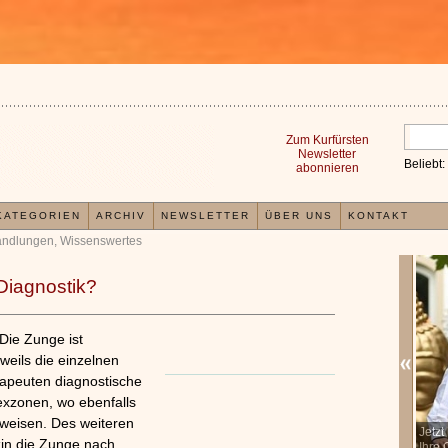
Zum Kurfürsten
Newsletter
Beliebt:
abonnieren
KATEGORIEN
ARCHIV
NEWSLETTER
ÜBER UNS
KONTAKT
andlungen
,
Wissenswertes
Diagnostik?
Die Zunge ist
weils die einzelnen
peuten diagnostische
lexzonen, wo ebenfalls
weisen. Des weiteren
In der TCM sind Experten der Meinung, dass jeder
Jetz
x
zin die Zunge nach
Organismus einem wiederkehrenden Energiekreislauf
Ihre 