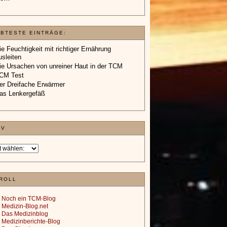
EBTESTE EINTRÄGE:
ie Feuchtigkeit mit richtiger Ernährung
usleiten
ie Ursachen von unreiner Haut in der TCM
CM Test
er Dreifache Erwärmer
as Lenkergefäß
IV
ROLL
Noch ein TCM-Blog
Medizin-Blog.net
Das Medizinblog
Medizinberichte-Blog