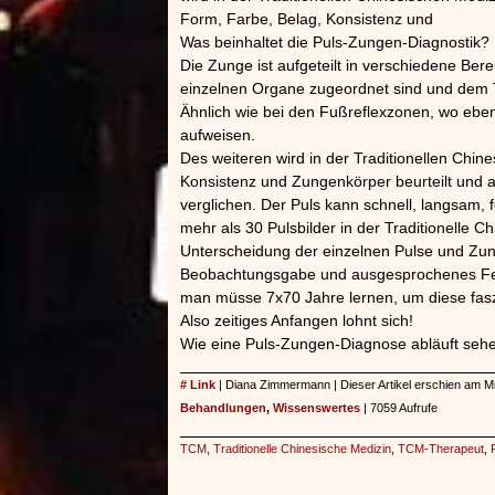
Form, Farbe, Belag, Konsistenz und
Was beinhaltet die Puls-Zungen-Diagnostik?
Die Zunge ist aufgeteilt in verschiedene Bere
einzelnen Organe zugeordnet sind und dem 
Ähnlich wie bei den Fußreflexzonen, wo ebe
aufweisen.
Des weiteren wird in der Traditionellen Chi
Konsistenz und Zungenkörper beurteilt und a
verglichen. Der Puls kann schnell, langsam, f
mehr als 30 Pulsbilder in der Traditionelle 
Unterscheidung der einzelnen Pulse und Zu
Beobachtungsgabe und ausgesprochenes Feing
man müsse 7x70 Jahre lernen, um diese fas
Also zeitiges Anfangen lohnt sich!
Wie eine Puls-Zungen-Diagnose abläuft seh
# Link
| Diana Zimmermann | Dieser Artikel erschien am Mi
Behandlungen
,
Wissenswertes
| 7059 Aufrufe
TCM
,
Traditionelle Chinesische Medizin
,
TCM-Therapeut
,