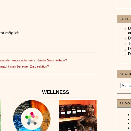
BELI
D
ht möglich
a
D
T
D
D
uerelementes oder nur zu heiße Sommertage?
macht man bei einer Erstreaktion?
ARCH
WELLNESS
BLOG