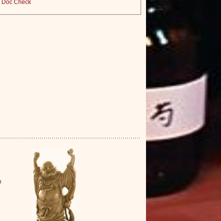
Doc Check
l