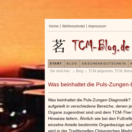
Home
Wellnesshotel
Impressum
START
BLOG
GESCHENKGUTSCHEIN
Sie sind hier:
Blog
TCM allgemein
,
TCM: Beh
Was beinhaltet die Puls-Zungen-
Was beinhaltet die Puls-Zungen-Diagnostik? 
aufgeteilt in verschiedene Bereiche, denen je
Organe zugeordnet sind und dem TCM-Thera
Hinweise liefern. Ähnlich wie bei den Fußref
einzelne Anteile bestimmte Organbezüge auf
wird in der Traditionellen Chinesischen Medi