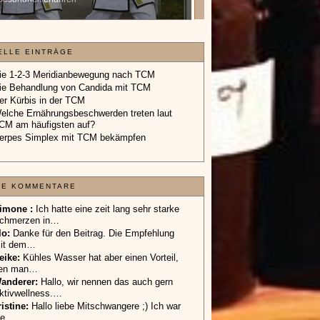
Geschenkgutschein.
»»»
ELLE EINTRÄGE
ie 1-2-3 Meridianbewegung nach TCM
ie Behandlung von Candida mit TCM
er Kürbis in der TCM
elche Ernährungsbeschwerden treten laut
CM am häufigsten auf?
erpes Simplex mit TCM bekämpfen
TE KOMMENTARE
imone :
Ich hatte eine zeit lang sehr starke
chmerzen in…
lo
:
Danke für den Beitrag. Die Empfehlung
it dem…
eike
:
Kühles Wasser hat aber einen Vorteil,
en man…
anderer
:
Hallo, wir nennen das auch gern
ktivwellness.…
ristine:
Hallo liebe Mitschwangere ;) Ich war
ie…