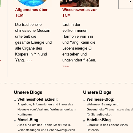
Allgemeines über
Wissenswertes zur
TCM
TCM
Die traditionelle
Erst in der
chinesische Medizin
vollkommenen
unterteilt die
Harmonie von Yin
gesamte Energie und
und Yang, kann die
alle Organe des
Lebensenergie Qi
Körpers in Yin und
entstehen und
»
Yang.
»»»
ungehindert fließen.
»»»
Unsere Blogs
Unsere Blogs
Wellnesshotel aktuell
:
Wellness-Blog
:
Angebote, Informationen und immer das
Wellness-, Beauty- und
Neueste vom Vital- und Wellnesshotel zum
Gesundheits-Themen stets aktuel
Kurfürsten.
für Sie aufbereitet.
Mosel-Blog
:
Hotelier-Blog
:
Alles rund um das Thema Mosel, Wein,
Einblicke in das Lebens eines
Veranstaltungen und Sehenswürdigkeiten
Hoteliers.