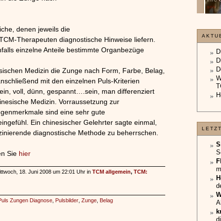
unterliegt.
»»»
»»»
iche, denen jeweils die
AKTU
TCM-Therapeuten diagnostische Hinweise liefern.
nfalls einzelne Anteile bestimmte Organbezüge
D
D
D
nesischen Medizin die Zunge nach Form, Farbe, Belag,
W
nschließend mit den einzelnen Puls-Kriterien
T
ein, voll, dünn, gespannt….sein, man differenziert
H
Chinesische Medizin. Vorraussetzung zur
ngenmerkmale sind eine sehr gute
efühl. Ein chinesischer Gelehrter sagte einmal,
LETZ
zinierende diagnostische Methode zu beherrschen.
S
S
en Sie
hier
F
m
ttwoch, 18. Juni 2008 um 22:01 Uhr in
TCM allgemein
,
TCM:
H
d
W
Puls Zungen Diagnose
,
Pulsbilder
,
Zunge
,
Belag
A
k
d