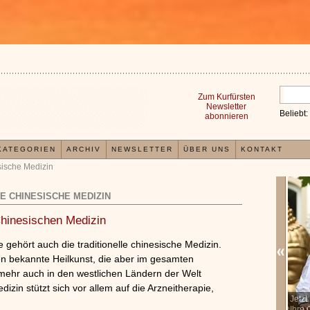
Zum Kurfürsten
Newsletter
Beliebt:
abonnieren
KATEGORIEN
ARCHIV
NEWSLETTER
ÜBER UNS
KONTAKT
sische Medizin
E CHINESISCHE MEDIZIN
Chinesischen Medizin
 gehört auch die traditionelle chinesische Medizin.
ren bekannte Heilkunst, die aber im gesamten
mehr auch in den westlichen Ländern der Welt
dizin stützt sich vor allem auf die Arzneitherapie,
In der TCM sind Experten der Meinung, dass jeder
Jetzt kos
x
Organismus einem wiederkehrenden Energiekreislauf
Ihre Gesun