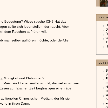
unterliegt.
»»»
»»»
AKTU
eine Bedeutung? Wieso rauche ICH? Hat das
D
n sollte sich jeder stellen, der raucht. Aber
D
it dem Rauchen aufhören will.
D
W
 ob man selber aufhören möchte, oder der/die
T
H
LETZ
S
S
g, Müdigkeit und Blähungen?
F
m
. Meist sind Lebensmittel schuld, die viel zu schwer
H
ssen zur falschen Zeit begünstigen eine träge
d
W
aditionellen Chinesischen Medizin, der für sie
A
hwung in ihren Darm.
k
d