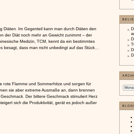
BELI
ig Diäten. Im Gegenteil kann man durch Diäten den
D
a
n der Diät noch mehr an Gewicht zunimmt – der
D
hinesische Medizin, TCM, kennt da ein bestimmtes
T
Dies besagt, dass man nicht unbedingt auf das Stück…
D
D
ARCH
ie rote Flamme und Sommerhitze und sorgen für
hmen sie aber extreme Ausmaße an, dann brennen
rer Geschmack. Der bittere Geschmack stimuliert Herz
steigert sich die Produktivität, gerät es jedoch außer
BLOG