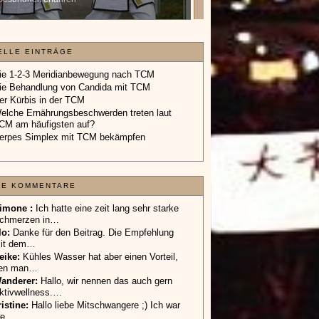
Geschenkgutschein.
»»»
ELLE EINTRÄGE
ie 1-2-3 Meridianbewegung nach TCM
ie Behandlung von Candida mit TCM
er Kürbis in der TCM
elche Ernährungsbeschwerden treten laut
CM am häufigsten auf?
erpes Simplex mit TCM bekämpfen
TE KOMMENTARE
imone :
Ich hatte eine zeit lang sehr starke
chmerzen in…
lo
:
Danke für den Beitrag. Die Empfehlung
it dem…
eike
:
Kühles Wasser hat aber einen Vorteil,
en man…
anderer
:
Hallo, wir nennen das auch gern
ktivwellness.…
ristine:
Hallo liebe Mitschwangere ;) Ich war
ie…