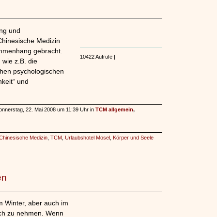
ng und
 Chinesische Medizin
ammenhang gebracht.
10422 Aufrufe |
wie z.B. die
chen psychologischen
hkeit“ und
onnerstag, 22. Mai 2008 um 11:39 Uhr in
TCM allgemein
,
e Chinesische Medizin
,
TCM
,
Urlaubshotel Mosel
,
Körper und Seele
en
m Winter, aber auch im
ich zu nehmen. Wenn