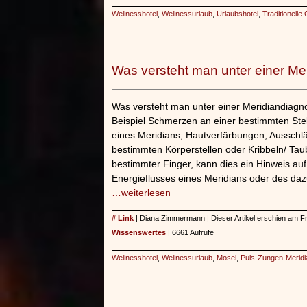
Wellnesshotel
,
Wellnessurlaub
,
Urlaubshotel
,
Traditionelle
Was versteht man unter einer Me
Was versteht man unter einer Meridiandiagn
Beispiel Schmerzen an einer bestimmten Stel
eines Meridians, Hautverfärbungen, Aussch
bestimmten Körperstellen oder Kribbeln/ Tau
bestimmter Finger, kann dies ein Hinweis au
Energieflusses eines Meridians oder des da
…weiterlesen
# Link
| Diana Zimmermann | Dieser Artikel erschien am Fr
Wissenswertes
| 6661 Aufrufe
Wellnesshotel
,
Wellnessurlaub
,
Mosel
,
Puls-Zungen-Merid