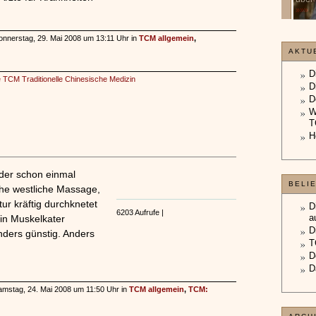
»»»
onnerstag, 29. Mai 2008 um 13:11 Uhr in
TCM allgemein
,
AKTU
D
 TCM Traditionelle Chinesische Medizin
D
D
W
T
H
der schon einmal
BELI
he westliche Massage,
ur kräftig durchknetet
D
6203 Aufrufe |
a
in Muskelkater
D
nders günstig. Anders
T
D
D
amstag, 24. Mai 2008 um 11:50 Uhr in
TCM allgemein
,
TCM: