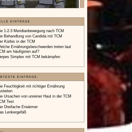
Geschenkgutschein.
»»»
»»»
ELLE EINTRÄGE
ie 1-2-3 Meridianbewegung nach TCM
ie Behandlung von Candida mit TCM
er Kürbis in der TCM
elche Ernährungsbeschwerden treten laut
CM am häufigsten auf?
erpes Simplex mit TCM bekämpfen
EBTESTE EINTRÄGE:
ie Feuchtigkeit mit richtiger Ernährung
usleiten
ie Ursachen von unreiner Haut in der TCM
CM Test
er Dreifache Erwärmer
as Lenkergefäß