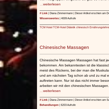
unterliegt.
…weiterlesen
»»»
# Link
| Diana Zimmermann | Dieser Artikel erschien am D
Wissenswertes
| 4009 Aufrufe
TCM Hotel TCM-Hotel Diätetik chinesisch Ernährungslehre
Chinesische Massagen
Chinesische Massagen Massagen hat fast je
bekommen. Am bekanntesten ist die klassisc
meist des Rückens, bei der man die Muskulat
und am nächsten Tag schon ab und zu mal e
auftreten kann. Nur ist das nicht immer beso
arbeiten wir mit den chinesischen Massagen.
…weiterlesen
# Link
| Diana Zimmermann | Dieser Artikel erschien am S
Behandlungen
| 6203 Aufrufe