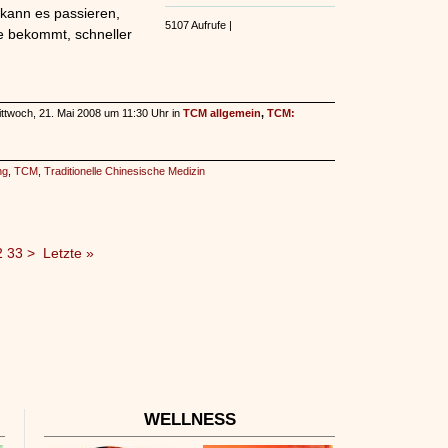
 kann es passieren,
5107 Aufrufe |
e bekommt, schneller
ittwoch, 21. Mai 2008 um 11:30 Uhr in
TCM allgemein
,
TCM:
ng
,
TCM
,
Traditionelle Chinesische Medizin
2
33
>
Letzte »
WELLNESS