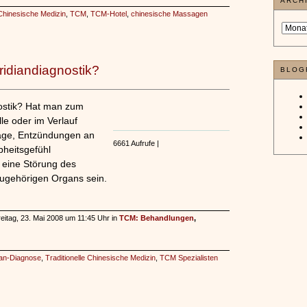
ARCH
 Chinesische Medizin
,
TCM
,
TCM-Hotel
,
chinesische Massagen
ridiandiagnostik?
BLOG
ostik? Hat man zum
le oder im Verlauf
läge, Entzündungen an
6661 Aufrufe |
bheitsgefühl
f eine Störung des
zugehörigen Organs sein.
eitag, 23. Mai 2008 um 11:45 Uhr in
TCM: Behandlungen
,
ian-Diagnose
,
Traditionelle Chinesische Medizin
,
TCM Spezialisten