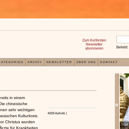
Zum Kurfürsten
Newsletter
Beliebt:
abonnieren
KATEGORIEN
ARCHIV
NEWSLETTER
ÜBER UNS
KONTAKT
reits in einem
Die chinesische
einen sehr wichtigen
4009 Aufrufe |
inesischen Kulturkreis
 vor Christus wurden
ind Experten der Meinung, dass jeder
Jetzt kostenlos den TCM-Test machen
x
x
 Ärzte für Krankheiten
einem wiederkehrenden Energiekreislauf
über Ihre Gesundheit erfahren