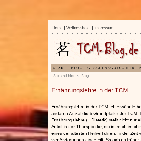
Home
Wellnesshotel
Impressum
START
BLOG
GESCHENKGUTSCHEIN
Sie sind hier:
Blog
Ernährungslehre in der TCM
Ernährungslehre in der TCM Ich erwähnte be
anderen Artikel die 5 Grundpfeiler der TCM. 
Ernährungslehre (= Diätetik) stellt nicht nur 
Anteil in der Therapie dar, sie ist auch im ch
eines der ältesten Heilverfahren. In der Zeit
In der TCM s
vier Arztgruppen eingeteilt. So gab es früher
Organismus 