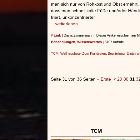
man sich nur von Rohkost und Obst ernährt,
dass man schnell kalte Füße und/oder Händ
friert, unkonzentrierter
…weiterlesen
# Link
| Diana Zimmermann | Dieser Artikel erschien am M
Behandlungen
,
Wissenswertes
| 5107 Aufrufe
TCM
,
Wellnesshotel Zum Kurfürsten
,
Beurteilung
,
Ernähru
Seite 31 von 36 Seiten
« Erste
<
29
30
31
3
TCM