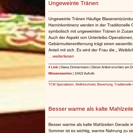
Ungeweinte Tränen
Ungeweinte Tränen Häufige Blasenentzündu
Harninkontinenz werden in der Traditionelle
symbolisch mit ungeweinten Tränen in Zus
Auch der Aspekt von Unterleibs-Operationen, 
Gebärmutterentfernung trägt einen wesentli
Anteil mit sich. Es wird der Frau die „ Weiblic
…weiterlesen
# Link
| Diana Zimmermann | Dieser Artikel erschien am D
Wissenswertes
| 10422 Aufrufe
TCM Spezialisten
,
Wellnesshotel
,
Bewertung
,
Traditionell
Besser warme als kalte Mahlzeit
Besser warme als kalte Mahlzeiten Gerade i
Sommer ist es wichtig, warme Nahrung zu s