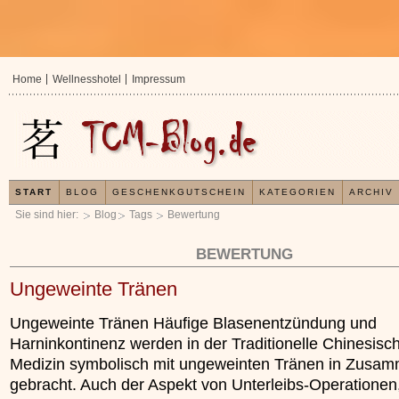
Home
Wellnesshotel
Impressum
START
BLOG
GESCHENKGUTSCHEIN
KATEGORIEN
ARCHIV
Sie sind hier:
Blog
Tags
Bewertung
BEWERTUNG
Ungeweinte Tränen
Ungeweinte Tränen Häufige Blasenentzündung und
Harninkontinenz werden in der Traditionelle Chinesisc
Medizin symbolisch mit ungeweinten Tränen in Zusa
gebracht. Auch der Aspekt von Unterleibs-Operationen,
In der TCM sind Experten der Meinung, dass jeder
Organismus einem wiederkehrenden Energiekreisla