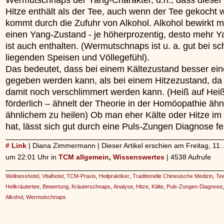
Hitze enthält als der Tee, auch wenn der Tee gekocht w
kommt durch die Zufuhr von Alkohol. Alkohol bewirkt m
einen Yang-Zustand - je höherprozentig, desto mehr Y
ist auch enthalten. (Wermutschnaps ist u. a. gut bei s
liegenden Speisen und Völlegefühl).
Das bedeutet, dass bei einem Kältezustand besser ein
gegeben werden kann, als bei einem Hitzezustand, da 
damit noch verschlimmert werden kann. (Heiß auf Heiß 
förderlich – ähnelt der Theorie in der Homöopathie ähn
ähnlichem zu heilen) Ob man eher Kälte oder Hitze im
hat, lässt sich gut durch eine Puls-Zungen Diagnose fe
# Link
| Diana Zimmermann | Dieser Artikel erschien am Freitag, 11. 
um 22:01 Uhr in
TCM allgemein
,
Wissenswertes
| 4538 Aufrufe
Wellnesshotel
,
Vitalhotel
,
TCM-Praxis
,
Heilpraktiker
,
Traditionelle Chinesische Medizin
,
Te
Heilkräutertee
,
Bewertung
,
Kräuterschnaps
,
Analyse
,
Hitze
,
Kälte
,
Puls-Zungen-Diagnose
Alkohol
,
Wermutschnaps