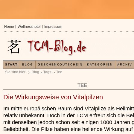
Home
Wellnesshotel
Impressum
START
BLOG
GESCHENKGUTSCHEIN
KATEGORIEN
ARCHIV
Sie sind hier:
Blog
Tags
Tee
TEE
Die Wirkungsweise von Vitalpilzen
Im mitteleuropäischen Raum sind Vitalpilze als Heilmit
relativ unbekannt. Doch in der TCM erfreut sich die B
mit denselben jedoch schon seit einigen 1000 Jahren 
Beliebtheit. Die Pilze haben eine heilende Wirkung auf
In der TCM sind Experten der Meinung, dass jeder
Jetzt kostenlos 
x
Organismus einem wiederkehrenden Energiekreislauf
Ihre Gesundheit e