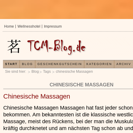
Home
Wellnesshotel
Impressum
START
BLOG
GESCHENKGUTSCHEIN
KATEGORIEN
ARCHIV
Sie sind hier:
Blog
Tags
chinesische Massagen
CHINESISCHE MASSAGEN
Chinesische Massagen
Chinesische Massagen Massagen hat fast jeder schon
bekommen. Am bekanntesten ist die klassische westli
Massage, meist des Rückens, bei der man die Muskula
kräftig durchknetet und am nächsten Tag schon ab un
In der TCM sind Experten der Meinung, dass jeder
Jetzt kos
x
Organismus einem wiederkehrenden Energiekreislauf
Ihre Gesu