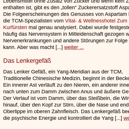
Lebensmittel ohne Zusatz von Zucker und wenn kein 
enthalten ist, gibt es den „tollen“ Zuckerersatzstoff As
Die Folgeerscheinungen des Genusses von Aspartam
die TCM-Spezialisten vom
Vital- & Wellnesshotel Zum
Kurfürsten
mal genau analysiert. Dabei wurde festgeste
häufig das Nervensystem in Mitleidenschaft gezogen w
Nervenerkrankungen und andere Störungen zur Folge
kann. Aber was macht [...]
weiter ...
Das Lenkergefäß
Das Lenker Gefäß, ein Yang-Meridian aus der TCM,
Traditionelle Chinesische Medizin, beginnt in der Beck
Ein innerer Ast verläuft zu den Nieren, ein anderer inne
nach unten zum Damm zwischen Anus und äußere Geni
Der Verlauf ist vom Damm, über das Steißbein, die Wi
hinauf, über den Kopf zur Stirn, über die Nase und end
Oberlippe im oberen Zahnfleisch. Das Lenkergefäß bee
die psychische Energie und kontrolliert die Yang [...]
we