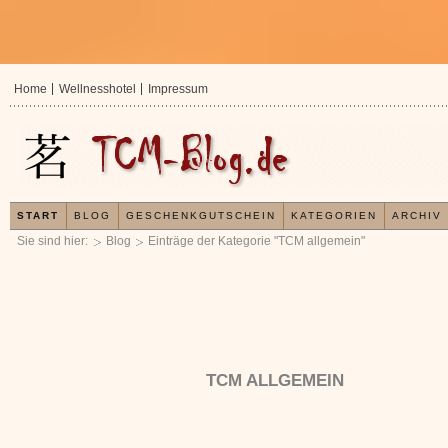
Home
Wellnesshotel
Impressum
START
BLOG
GESCHENKGUTSCHEIN
KATEGORIEN
ARCHIV
Sie sind hier:
Blog
Einträge der Kategorie "TCM allgemein"
TCM ALLGEMEIN
In der TCM sind Experten der Meinung, dass jeder
Jetzt kostenlos 
x
Organismus einem wiederkehrenden Energiekreislauf
Ihre Gesundheit e