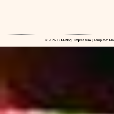
© 2026
TCM-Blog
|
Impressum
| Template: Ma