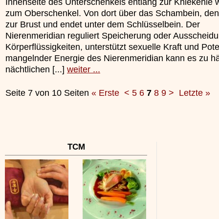
Innenseite des Unterschenkels entlang zur Kniekehle w
zum Oberschenkel. Von dort über das Schambein, de
zur Brust und endet unter dem Schlüsselbein. Der
Nierenmeridian reguliert Speicherung oder Ausscheidu
Körperflüssigkeiten, unterstützt sexuelle Kraft und Pot
mangelnder Energie des Nierenmeridian kann es zu h
nächtlichen [...]
weiter ...
Seite 7 von 10 Seiten
« Erste
<
5
6
7
8
9
>
Letzte »
TCM