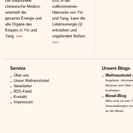
Die traditionelle
Erst in der
chinesische Medizin
vollkommenen
unterteilt die
Harmonie von Yin
gesamte Energie und
und Yang, kann die
alle Organe des
Lebensenergie Qi
Körpers in Yin und
entstehen und
Yang.
»»»
ungehindert fließen.
»»»
Service
Unsere Blogs
Über uns
Wellnesshotel 
Unser Wellnesshotel
Angebote, Informat
Newsletter
Neueste vom Vital-
Kurfürsten.
RSS-Feed
Mosel-Blog
:
Kontakt
Alles rund um das 
Impressum
Veranstaltungen un
an der Mosel.