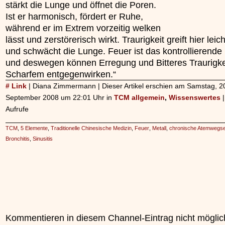
stärkt die Lunge und öffnet die Poren.
Geschenkgutschein.
»»»
Ist er harmonisch, fördert er Ruhe,
»»»
während er im Extrem vorzeitig welken
lässt und zerstörerisch wirkt. Traurigkeit greift hier leic
und schwächt die Lunge. Feuer ist das kontrollierende
und deswegen können Erregung und Bitteres Traurigke
Scharfem entgegenwirken.“
# Link
| Diana Zimmermann | Dieser Artikel erschien am Samstag, 2
September 2008 um 22:01 Uhr in
TCM allgemein
,
Wissenswertes
Aufrufe
TCM
,
5 Elemente
,
Traditionelle Chinesische Medizin
,
Feuer
,
Metall
,
chronische Atemwegs
Bronchitis
,
Sinusitis
Kommentieren in diesem Channel-Eintrag nicht möglic