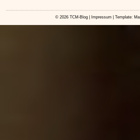
© 2026
TCM-Blog
|
Impressum
| Template: Ma