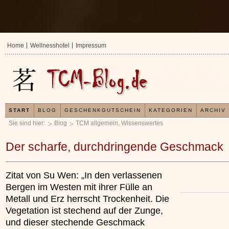
Home
Wellnesshotel
Impressum
START
BLOG
GESCHENKGUTSCHEIN
KATEGORIEN
ARCHIV
Sie sind hier:
Blog
TCM allgemein
,
Wissenswertes
Der scharfe, durchdringende Geschmack
Zitat von Su Wen: „In den verlassenen
Bergen im Westen mit ihrer Fülle an
Metall und Erz herrscht Trockenheit. Die
Vegetation ist stechend auf der Zunge,
und dieser stechende Geschmack
 über
Probieren Sie den Gutschein-Generator für einen
Umfangreiche Inf
x
x
individuell zusammengestellten Wellnesshotel-
die TCM finden Si