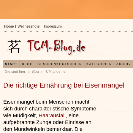
Home
Wellnesshotel
Impressum
START
BLOG
GESCHENKGUTSCHEIN
KATEGORIEN
ARCHIV
Sie sind hier:
Blog
TCM allgemein
Die richtige Ernährung bei Eisenmangel
Eisenmangel beim Menschen macht
sich durch charakteristische Symptome
wie Müdigkeit,
Haarausfall
, eine
aufgebrannte Zunge oder Einrisse an
den Mundwinkeln bemerkbar. Die
In der TCM sind Experten der Meinung, dass jeder
Jetzt kostenlos 
x
Organismus einem wiederkehrenden Energiekreislauf
Ihre Gesundheit e