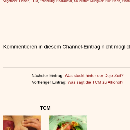
Vegetarier
,
Fleisch
,
TCM
,
Ernährung
,
Haarausfall
,
Sauerstoff
,
Müdigkeit
,
Blut
,
Eisen
,
Eise
Kommentieren in diesem Channel-Eintrag nicht möglic
Nächster Eintrag:
Was steckt hinter der Dojo-Zeit?
Vorheriger Eintrag:
Was sagt die TCM zu Alkohol?
TCM