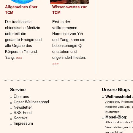
Allgemeines über
Wissenswertes zur
TCM
TCM
Die traditionelle
Erst in der
chinesische Medizin
vollkommenen
unterteilt die
Harmonie von Yin
gesamte Energie und
und Yang, kann die
alle Organe des
Lebensenergie Qi
Körpers in Yin und
entstehen und
Yang.
»»»
ungehindert fließen.
»»»
Service
Unsere Blogs
Über uns
Wellnesshotel 
Unser Wellnesshotel
Angebote, Informat
Newsletter
Neueste vom Vital-
Kurfürsten.
RSS-Feed
Mosel-Blog
:
Kontakt
Alles rund um das 
Impressum
Veranstaltungen un
an der Mosel.