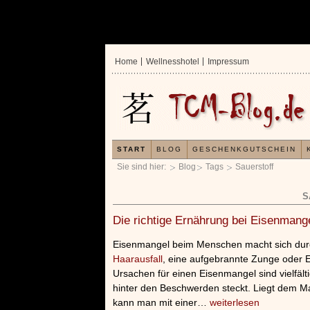
Home
Wellnesshotel
Impressum
START
BLOG
GESCHENKGUTSCHEIN
Sie sind hier:
Blog
Tags
Sauerstoff
S
Die richtige Ernährung bei Eisenmang
Eisenmangel beim Menschen macht sich durc
Haarausfall
, eine aufgebrannte Zunge oder 
Ursachen für einen Eisenmangel sind vielfälti
hinter den Beschwerden steckt. Liegt dem Ma
kann man mit einer…
weiterlesen