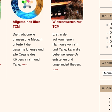
BELI
Allgemeines über
Wissenswertes zur
D
TCM
TCM
a
D
Die traditionelle
Erst in der
T
chinesische Medizin
vollkommenen
D
unterteilt die
Harmonie von Yin
D
gesamte Energie und
und Yang, kann die
alle Organe des
Lebensenergie Qi
Körpers in Yin und
entstehen und
ARCH
»
Yang.
»»»
ungehindert fließen.
»»»
BLOG