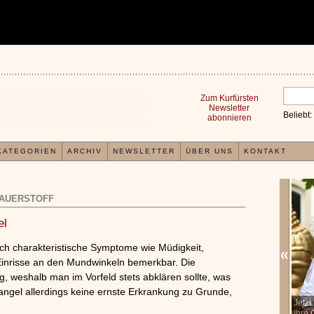
Zum Kurfürsten
Newsletter
Beliebt:
abonnieren
KATEGORIEN
ARCHIV
NEWSLETTER
ÜBER UNS
KONTAKT
AUERSTOFF
el
h charakteristische Symptome wie Müdigkeit,
Einrisse an den Mundwinkeln bemerkbar. Die
g, weshalb man im Vorfeld stets abklären sollte, was
ngel allerdings keine ernste Erkrankung zu Grunde,
In der TCM sind Experten der Meinung, dass jeder
Jetz
x
Organismus einem wiederkehrenden Energiekreislauf
Ihre 