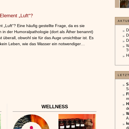
unterliegt.
»»»
»»»
Element „Luft“?
AKTU
„Luft“? Eine häufig gestellte Frage, da es sie
D
h in der Humoralpathologie (dort als Äther benannt)
D
ast überall, obwohl sie für das Auge unsichtbar ist. Es
D
t kein Leben, wie das Wasser ein notwendiger…
W
T
H
LETZ
S
S
F
m
H
WELLNESS
d
W
A
k
d