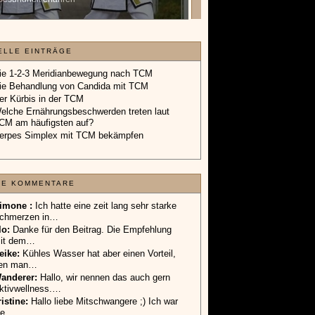
Geschenkgutschein.
»»»
ELLE EINTRÄGE
ie 1-2-3 Meridianbewegung nach TCM
ie Behandlung von Candida mit TCM
er Kürbis in der TCM
elche Ernährungsbeschwerden treten laut
CM am häufigsten auf?
erpes Simplex mit TCM bekämpfen
TE KOMMENTARE
imone :
Ich hatte eine zeit lang sehr starke
chmerzen in…
lo
:
Danke für den Beitrag. Die Empfehlung
it dem…
eike
:
Kühles Wasser hat aber einen Vorteil,
en man…
anderer
:
Hallo, wir nennen das auch gern
ktivwellness.…
ristine:
Hallo liebe Mitschwangere ;) Ich war
ie…