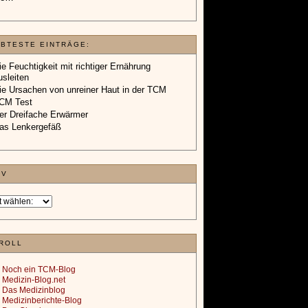
EBTESTE EINTRÄGE:
ie Feuchtigkeit mit richtiger Ernährung
usleiten
ie Ursachen von unreiner Haut in der TCM
CM Test
er Dreifache Erwärmer
as Lenkergefäß
IV
ROLL
Noch ein TCM-Blog
Medizin-Blog.net
Das Medizinblog
Medizinberichte-Blog