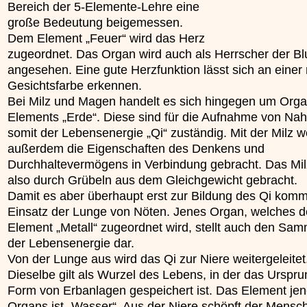
Bereich der 5-Elemente-Lehre eine
unterliegt.
große Bedeutung beigemessen.
»»»
Dem Element „Feuer“ wird das Herz
zugeordnet. Das Organ wird auch als Herrscher der Bl
angesehen. Eine gute Herzfunktion lässt sich an einer
Gesichtsfarbe erkennen.
Bei Milz und Magen handelt es sich hingegen um Org
Elements „Erde“. Diese sind für die Aufnahme von Na
somit der Lebensenergie „Qi“ zuständig. Mit der Milz 
außerdem die Eigenschaften des Denkens und
Durchhaltevermögens in Verbindung gebracht. Das Mil
also durch Grübeln aus dem Gleichgewicht gebracht.
Damit es aber überhaupt erst zur Bildung des Qi kommt
Einsatz der Lunge von Nöten. Jenes Organ, welches 
Element „Metall“ zugeordnet wird, stellt auch den Sa
der Lebensenergie dar.
Von der Lunge aus wird das Qi zur Niere weitergeleitet
Dieselbe gilt als Wurzel des Lebens, in der das Urspru
Form von Erbanlagen gespeichert ist. Das Element je
Organs ist „Wasser“. Aus der Niere schöpft der Mensc