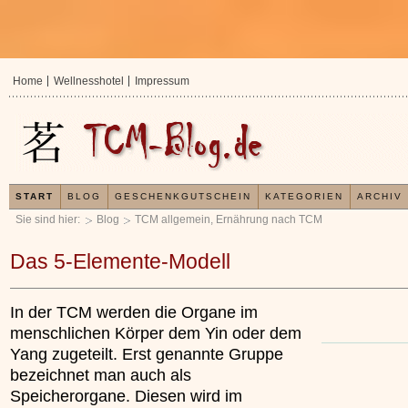
Home
Wellnesshotel
Impressum
START
BLOG
GESCHENKGUTSCHEIN
KATEGORIEN
ARCHIV
Sie sind hier:
Blog
TCM allgemein
,
Ernährung nach TCM
Das 5-Elemente-Modell
In der TCM werden die Organe im
menschlichen Körper dem Yin oder dem
Yang zugeteilt. Erst genannte Gruppe
bezeichnet man auch als
Speicherorgane. Diesen wird im
In der TCM sind Experten der Meinung, dass
Organismus einem wiederkehrenden Energie