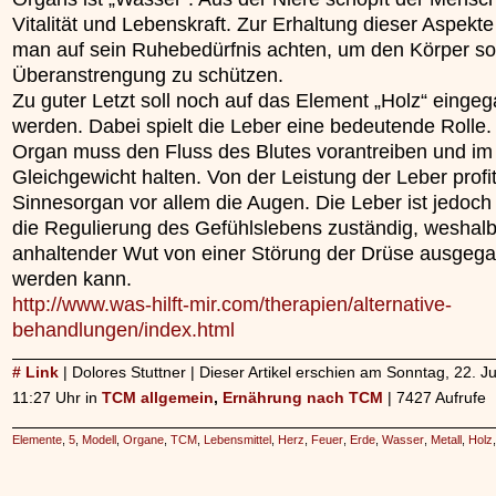
Vitalität und Lebenskraft. Zur Erhaltung dieser Aspekte 
man auf sein Ruhebedürfnis achten, um den Körper so
Überanstrengung zu schützen.
Zu guter Letzt soll noch auf das Element „Holz“ einge
werden. Dabei spielt die Leber eine bedeutende Rolle.
Organ muss den Fluss des Blutes vorantreiben und im
Gleichgewicht halten. Von der Leistung der Leber profit
Sinnesorgan vor allem die Augen. Die Leber ist jedoch
die Regulierung des Gefühlslebens zuständig, weshalb
anhaltender Wut von einer Störung der Drüse ausgeg
werden kann.
http://www.was-hilft-mir.com/therapien/alternative-
behandlungen/index.html
# Link
| Dolores Stuttner | Dieser Artikel erschien am Sonntag, 22. J
11:27 Uhr in
TCM allgemein
,
Ernährung nach TCM
| 7427 Aufrufe
Elemente
,
5
,
Modell
,
Organe
,
TCM
,
Lebensmittel
,
Herz
,
Feuer
,
Erde
,
Wasser
,
Metall
,
Holz