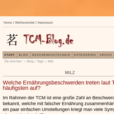
Home
Wellnesshotel
Impressum
START
BLOG
GESCHENKGUTSCHEIN
KATEGORIEN
ARCHIV
Sie sind hier:
Blog
Tags
Milz
MILZ
Welche Ernährungsbeschwerden treten laut
häufigsten auf?
Im Rahmen der TCM ist eine große Zahl an Beschwer
bekannt, welche mit falscher Ernährung zusammenhän
ein paar einfachen Umstellungen kriegt man viele Sy
In der TCM sind Experten der Meinung, dass j
Organismus einem wiederkehrenden Energiekr