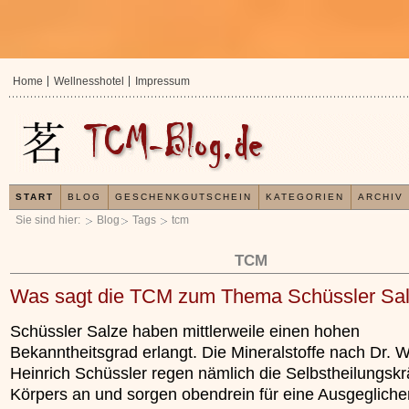
Home
Wellnesshotel
Impressum
START
BLOG
GESCHENKGUTSCHEIN
KATEGORIEN
ARCHIV
Sie sind hier:
Blog
Tags
tcm
TCM
Was sagt die TCM zum Thema Schüssler Sa
Schüssler Salze haben mittlerweile einen hohen
Bekanntheitsgrad erlangt. Die Mineralstoffe nach Dr. 
Heinrich Schüssler regen nämlich die Selbstheilungskr
Körpers an und sorgen obendrein für eine Ausgegliche
In der TCM sind Experten der Meinun
Organismus einem wiederkehrenden 