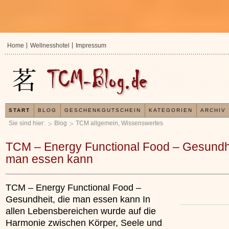
Home
Wellnesshotel
Impressum
START
BLOG
GESCHENKGUTSCHEIN
KATEGORIEN
ARCHIV
Sie sind hier:
Blog
TCM allgemein
,
Wissenswertes
TCM – Energy Functional Food – Gesundhe
man essen kann
TCM – Energy Functional Food –
Gesundheit, die man essen kann In
allen Lebensbereichen wurde auf die
Harmonie zwischen Körper, Seele und
In der TCM sind Experten der Meinung, dass jeder
Jetzt kostenlos 
x
Organismus einem wiederkehrenden Energiekreislauf
Ihre Gesundheit e