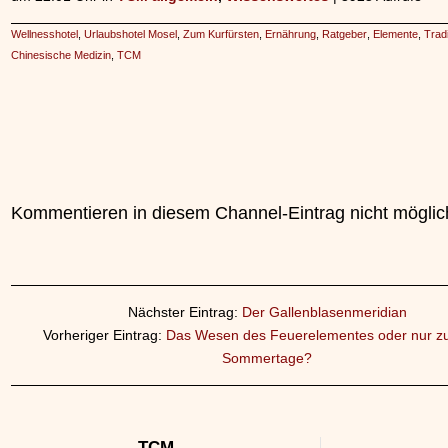
Wellnesshotel
,
Urlaubshotel Mosel
,
Zum Kurfürsten
,
Ernährung
,
Ratgeber
,
Elemente
,
Tradi
Chinesische Medizin
,
TCM
Kommentieren in diesem Channel-Eintrag nicht möglic
Nächster Eintrag:
Der Gallenblasenmeridian
Vorheriger Eintrag:
Das Wesen des Feuerelementes oder nur z
Sommertage?
TCM