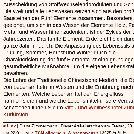
Ausscheidung von Stoffwechselendprodukten und Sch
Die Welt und alle Lebewesen setzen sich aus den gro
Bausteinen der Fünf Elemente zusammen. Besonders 
geeignet, um sich in das Wesen der Elemente Holz, Fe
Metall und Wasser hineinzudenken, ist der Zyklus der v
Jahreszeiten. Das fünfte Element, Erde, zieht sich dur
ganze Jahr hindurch. Die Anpassung des Lebensstils 
Frühling, Sommer, Herbst und Winter durch die
Charakterisierung der fünf Elemente ist eine grundleg
gesundheitliche Maßnahme, um die eigene Lebenskraf
bewahren.
Die Lehre der Traditionelle Chinesische Medizin, die 
von Lebensmitteln im Westen und die Ernährung nach
Elementen. Welche Lebensmittel den Energiefluss
harmonisieren und welche Lebensmittel unsere Verda
schwächen finden Sie im
Vital- und Wellnesshotel Zu
Kurfürsten
.
# Link
| Diana Zimmermann | Dieser Artikel erschien am Freitag, 20.
um 22:01 Uhr in
TCM allgemein
,
Wissenswertes
| 3925 Aufrufe