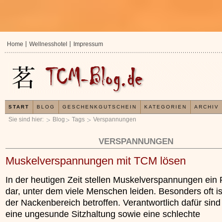
Home
Wellnesshotel
Impressum
START
BLOG
GESCHENKGUTSCHEIN
KATEGORIEN
ARCHIV
Sie sind hier:
Blog
Tags
Verspannungen
VERSPANNUNGEN
Muskelverspannungen mit TCM lösen
In der heutigen Zeit stellen Muskelverspannungen ein
dar, unter dem viele Menschen leiden. Besonders oft is
der Nackenbereich betroffen. Verantwortlich dafür sind
eine ungesunde Sitzhaltung sowie eine schlechte
In der TCM sind Experten der Meinung, dass jeder
Jetzt kostenlos
x
Organismus einem wiederkehrenden Energiekreislauf
Ihre Gesundheit 