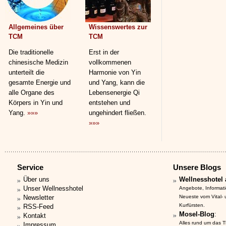
Allgemeines über
Wissenswertes zur
TCM
TCM
Die traditionelle
Erst in der
chinesische Medizin
vollkommenen
unterteilt die
Harmonie von Yin
gesamte Energie und
und Yang, kann die
alle Organe des
Lebensenergie Qi
Körpers in Yin und
entstehen und
Yang.
»»»
ungehindert fließen.
»»»
Service
Unsere Blogs
Über uns
Wellnesshotel 
Unser Wellnesshotel
Angebote, Informat
Newsletter
Neueste vom Vital-
Kurfürsten.
RSS-Feed
Mosel-Blog
:
Kontakt
Alles rund um das 
Impressum