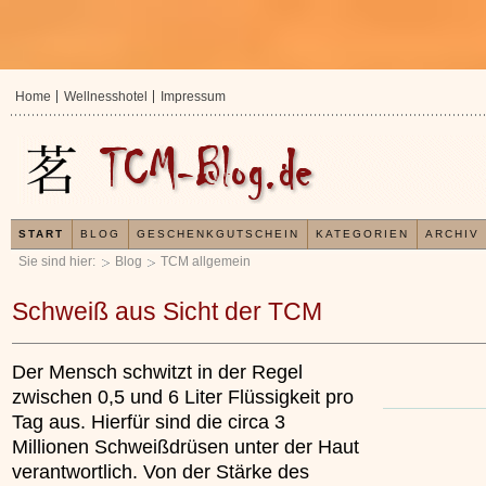
Home
Wellnesshotel
Impressum
START
BLOG
GESCHENKGUTSCHEIN
KATEGORIEN
ARCHIV
Sie sind hier:
Blog
TCM allgemein
Schweiß aus Sicht der TCM
Der Mensch schwitzt in der Regel
zwischen 0,5 und 6 Liter Flüssigkeit pro
Tag aus. Hierfür sind die circa 3
Millionen Schweißdrüsen unter der Haut
verantwortlich. Von der Stärke des
In der TCM sind Experten der Meinung, dass jeder
Jetzt ko
x
Organismus einem wiederkehrenden Energiekreislauf
Ihre Ges