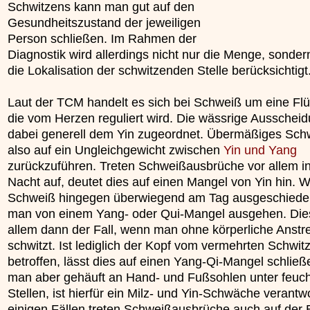
Schwitzens kann man gut auf den
unterliegt.
»»»
Gesundheitszustand der jeweiligen
»»»
Person schließen. Im Rahmen der
Diagnostik wird allerdings nicht nur die Menge, sonde
die Lokalisation der schwitzenden Stelle berücksichtigt
Laut der TCM handelt es sich bei Schweiß um eine Flüs
die vom Herzen reguliert wird. Die wässrige Ausscheid
dabei generell dem Yin zugeordnet. Übermäßiges Schw
also auf ein Ungleichgewicht zwischen
Yin und Yang
zurückzuführen. Treten Schweißausbrüche vor allem in
Nacht auf, deutet dies auf einen Mangel von Yin hin. W
Schweiß hingegen überwiegend am Tag ausgeschiede
man von einem Yang- oder Qui-Mangel ausgehen. Dies
allem dann der Fall, wenn man ohne körperliche Anst
schwitzt. Ist lediglich der Kopf vom vermehrten Schwit
betroffen, lässt dies auf einen Yang-Qi-Mangel schließ
man aber gehäuft an Hand- und Fußsohlen unter feuc
Stellen, ist hierfür ein Milz- und Yin-Schwäche verantwor
einigen Fällen treten Schweißausbrüche auch auf der B