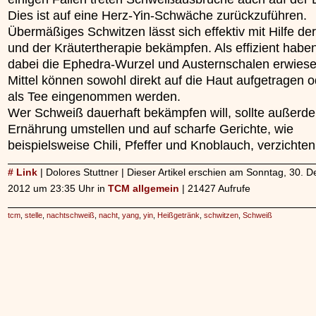
Dies ist auf eine Herz-Yin-Schwäche zurückzuführen.
Übermäßiges Schwitzen lässt sich effektiv mit Hilfe de
und der Kräutertherapie bekämpfen. Als effizient haben
dabei die Ephedra-Wurzel und Austernschalen erwiese
Mittel können sowohl direkt auf die Haut aufgetragen 
als Tee eingenommen werden.
Wer Schweiß dauerhaft bekämpfen will, sollte außerd
Ernährung umstellen und auf scharfe Gerichte, wie
beispielsweise Chili, Pfeffer und Knoblauch, verzichten
# Link
| Dolores Stuttner | Dieser Artikel erschien am Sonntag, 30.
2012 um 23:35 Uhr in
TCM allgemein
| 21427 Aufrufe
tcm
,
stelle
,
nachtschweiß
,
nacht
,
yang
,
yin
,
Heißgetränk
,
schwitzen
,
Schweiß