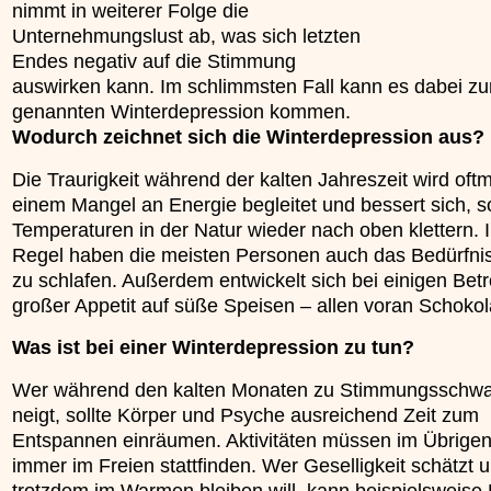
nimmt in weiterer Folge die
unterliegt.
Unternehmungslust ab, was sich letzten
»»»
Endes negativ auf die Stimmung
auswirken kann. Im schlimmsten Fall kann es dabei zu
genannten Winterdepression kommen.
Wodurch zeichnet sich die Winterdepression aus?
Die Traurigkeit während der kalten Jahreszeit wird oft
einem Mangel an Energie begleitet und bessert sich, s
Temperaturen in der Natur wieder nach oben klettern. I
Regel haben die meisten Personen auch das Bedürfni
zu schlafen. Außerdem entwickelt sich bei einigen Bet
großer Appetit auf süße Speisen – allen voran Schoko
Was ist bei einer Winterdepression zu tun?
Wer während den kalten Monaten zu Stimmungsschw
neigt, sollte Körper und Psyche ausreichend Zeit zum
Entspannen einräumen. Aktivitäten müssen im Übrigen
immer im Freien stattfinden. Wer Geselligkeit schätzt 
trotzdem im Warmen bleiben will, kann beispielsweise