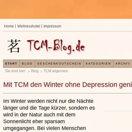
Home
Wellnesshotel
Impressum
START
BLOG
GESCHENKGUTSCHEIN
KATEGORIEN
ARCHIV
Sie sind hier:
Blog
TCM allgemein
Mit TCM den Winter ohne Depression gen
Im Winter werden nicht nur die Nächte
länger und die Tage kürzer, sondern es
wird in der Natur auch mit dem
Sonnenlicht eher sparsam
umgegangen. Bei vielen Menschen
In der TCM sind Experten der Meinung, da
Organismus einem wiederkehrenden Energ