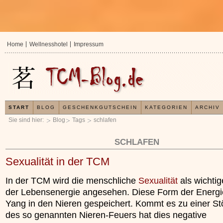
Home
Wellnesshotel
Impressum
START
BLOG
GESCHENKGUTSCHEIN
KATEGORIEN
ARCHIV
Sie sind hier:
Blog
Tags
schlafen
SCHLAFEN
Sexualität in der TCM
In der TCM wird die menschliche
Sexualität
als wichtige
der Lebensenergie angesehen. Diese Form der Energie
Yang in den Nieren gespeichert. Kommt es zu einer St
des so genannten Nieren-Feuers hat dies negative
In der TCM sind Exper
Organismus einem wie