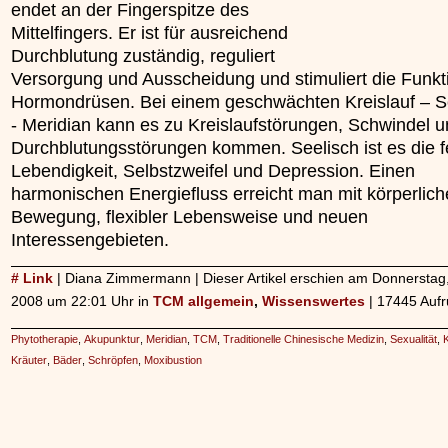
endet an der Fingerspitze des
unterliegt.
Mittelfingers. Er ist für ausreichend
»»»
Durchblutung zuständig, reguliert
Versorgung und Ausscheidung und stimuliert die Funkt
Hormondrüsen. Bei einem geschwächten Kreislauf – Se
- Meridian kann es zu Kreislaufstörungen, Schwindel 
Durchblutungsstörungen kommen. Seelisch ist es die 
Lebendigkeit, Selbstzweifel und Depression. Einen
harmonischen Energiefluss erreicht man mit körperlich
Bewegung, flexibler Lebensweise und neuen
Interessengebieten.
# Link
| Diana Zimmermann | Dieser Artikel erschien am Donnerstag, 
2008 um 22:01 Uhr in
TCM allgemein
,
Wissenswertes
| 17445 Aufr
Phytotherapie
,
Akupunktur
,
Meridian
,
TCM
,
Traditionelle Chinesische Medizin
,
Sexualität
,
K
Kräuter
,
Bäder
,
Schröpfen
,
Moxibustion