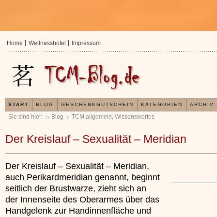
Home
Wellnesshotel
Impressum
START
BLOG
GESCHENKGUTSCHEIN
KATEGORIEN
ARCHIV
Sie sind hier:
Blog
TCM allgemein
,
Wissenswertes
Der Kreislauf – Sexualität – Meridian
Der Kreislauf – Sexualität – Meridian,
auch Perikardmeridian genannt, beginnt
seitlich der Brustwarze, zieht sich an
der Innenseite des Oberarmes über das
Handgelenk zur Handinnenfläche und
In der TCM sind E
Organismus einem