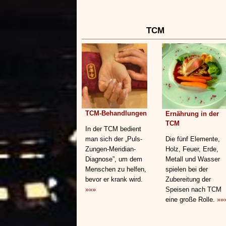
TCM
TCM-Behandlungen
Ernährung in der
TCM
In der TCM bedient
man sich der „Puls-
Die fünf Elemente,
Zungen-Meridian-
Holz, Feuer, Erde,
Diagnose”, um dem
Metall und Wasser
Menschen zu helfen,
spielen bei der
bevor er krank wird.
Zubereitung der
»»»
Speisen nach TCM
eine große Rolle.
»»