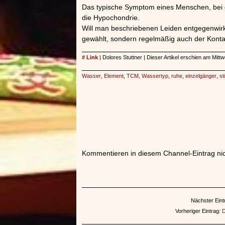
Das typische Symptom eines Menschen, bei d
die Hypochondrie.
Will man beschriebenen Leiden entgegenwirke
gewählt, sondern regelmäßig auch der Kont
# Link
| Dolores Stuttner | Dieser Artikel erschien am Mit
Wasser
,
Element
,
TCM
,
Wassertyp
,
ruhe
,
einzelgänger
,
sti
Kommentieren in diesem Channel-Eintrag nic
Nächster Eint
Vorheriger Eintrag:
D