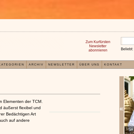
Zum Kurfürsten
Newsletter
Beliebt:
abonnieren
KATEGORIEN
ARCHIV
NEWSLETTER
ÜBER UNS
KONTAKT
 den Elementen der TCM.
 äußerst flexibel und
rer Bedächtigen Art
auch auf andere
In der TCM sind Experten der Meinung, dass jeder
Jetz
x
Organismus einem wiederkehrenden Energiekreislauf
Ihre 