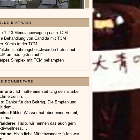
Geschenkgutschein.
»»»
ELLE EINTRÄGE
ie 1-2-3 Meridianbewegung nach TCM
ie Behandlung von Candida mit TCM
er Kürbis in der TCM
elche Ernährungsbeschwerden treten laut
CM am häufigsten auf?
erpes Simplex mit TCM bekämpfen
TE KOMMENTARE
imone :
Ich hatte eine zeit lang sehr starke
chmerzen in…
lo
:
Danke für den Beitrag. Die Empfehlung
it dem…
eike
:
Kühles Wasser hat aber einen Vorteil,
en man…
anderer
:
Hallo, wir nennen das auch gern
ktivwellness.…
ristine:
Hallo liebe Mitschwangere ;) Ich war
ie…