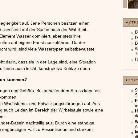
unterliegt.
»»»
»»»
begierigkeit auf. Jene Personen besitzen einen
AKTU
 sich stets auf der Suche nach der Wahrheit.
D
lement Wasser dominiert, aber stets ihre
D
keiten auf eigene Faust auszuführen. Da der
D
cht wird, sind viele Wassertypen selbstbewusste
W
T
H
t darin, dass sie in der Lage sind, eine Situation
 ihnen auch leicht, konstruktive Kritik zu üben.
emen kommen?
LETZ
S
ungen des Gehörs. Bei anhaltendem Stress kann es
S
kommen.
F
en Wachstums- und Entwicklungsstörungen auf. Aus
m
 auch Leiden im Bereich der Wirbelsäule sowie eine
H
d
en.
W
gänger-Dasein nachteilig aus. Durch eine ständige
A
im ungünstigen Fall zu Pessimismus und starkem
k
d