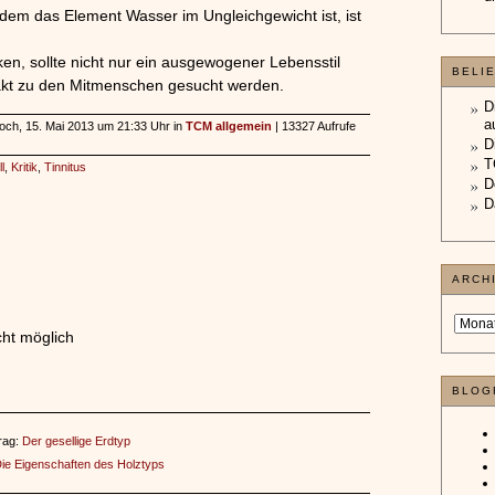
em das Element Wasser im Ungleichgewicht ist, ist
n, sollte nicht nur ein ausgewogener Lebensstil
BELI
akt zu den Mitmenschen gesucht werden.
D
a
twoch, 15. Mai 2013 um 21:33 Uhr in
TCM allgemein
| 13327 Aufrufe
D
T
ll
,
Kritik
,
Tinnitus
D
D
ARCH
ht möglich
BLOG
rag:
Der gesellige Erdtyp
ie Eigenschaften des Holztyps