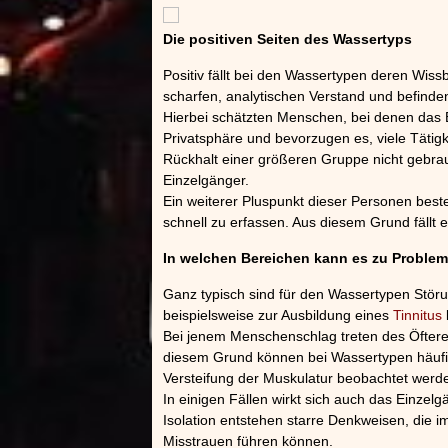
Die positiven Seiten des Wassertyps
Positiv fällt bei den Wassertypen deren Wiss
scharfen, analytischen Verstand und befinden
Hierbei schätzten Menschen, bei denen das E
Privatsphäre und bevorzugen es, viele Tätig
Rückhalt einer größeren Gruppe nicht gebrau
Einzelgänger.
Ein weiterer Pluspunkt dieser Personen besteh
schnell zu erfassen. Aus diesem Grund fällt es
In welchen Bereichen kann es zu Probl
Ganz typisch sind für den Wassertypen Stör
beispielsweise zur Ausbildung eines
Tinnitus
Bei jenem Menschenschlag treten des Öfter
diesem Grund können bei Wassertypen häufig
Versteifung der Muskulatur beobachtet werd
In einigen Fällen wirkt sich auch das Einzel
Isolation entstehen starre Denkweisen, die 
Misstrauen führen können.