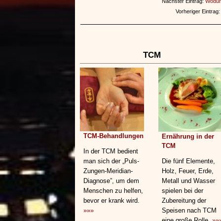
Nächster Eintrag:
Wodurc
Vorheriger Eintrag
TCM
TCM-Behandlungen
Ernährung in der
TCM
In der TCM bedient
man sich der „Puls-
Die fünf Elemente,
Zungen-Meridian-
Holz, Feuer, Erde,
Diagnose”, um dem
Metall und Wasser
Menschen zu helfen,
spielen bei der
bevor er krank wird.
Zubereitung der
»»»
Speisen nach TCM
eine große Rolle.
»»