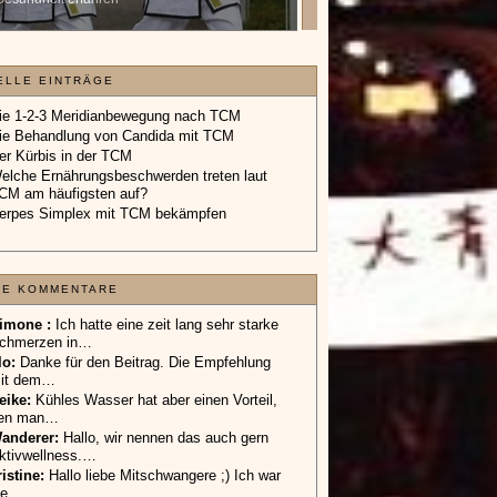
Geschenkgutschein.
»»»
ELLE EINTRÄGE
ie 1-2-3 Meridianbewegung nach TCM
ie Behandlung von Candida mit TCM
er Kürbis in der TCM
elche Ernährungsbeschwerden treten laut
CM am häufigsten auf?
erpes Simplex mit TCM bekämpfen
TE KOMMENTARE
imone :
Ich hatte eine zeit lang sehr starke
chmerzen in…
lo
:
Danke für den Beitrag. Die Empfehlung
it dem…
eike
:
Kühles Wasser hat aber einen Vorteil,
en man…
anderer
:
Hallo, wir nennen das auch gern
ktivwellness.…
ristine:
Hallo liebe Mitschwangere ;) Ich war
ie…