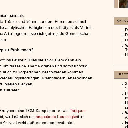
unterliegt.
»»»
»»»
ert, sind als
ebte Tröster und können andere Personen schnell
AKTU
e analytischen Fähigkeiten des Erdtyps als Vorteil.
D
 Art integrieren sie sich gut in jede Gemeinschaft
D
hen.
D
W
yp zu Problemen?
T
H
t ins Grübeln. Dies stellt vor allem dann ein
ig um dasselbe Thema drehen und somit unnötig
ich auch zu körperlichen Beschwerden kommen.
LETZ
n Verdauungsstörungen, Krampfadern, Absenkungen
S
zu blauen Flecken.
S
n auftreten.
F
m
H
d
 Erdtypen eine TCM-Kampfsportart wie
Taijiquan
W
t, wird nämlich die
angestaute Feuchtigkei
t im
A
he Aktivität wirkt außerdem den erwähnten
k
d