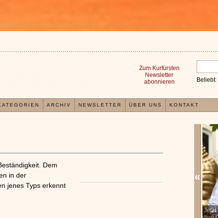
Zum Kurfürsten
Newsletter
Beliebt:
abonnieren
KATEGORIEN
ARCHIV
NEWSLETTER
ÜBER UNS
KONTAKT
Beständigkeit. Dem
en in der
n jenes Typs erkennt
In der TCM sind Experten der Meinung, dass jeder
Jetzt k
x
Organismus einem wiederkehrenden Energiekreislauf
Ihre Ge