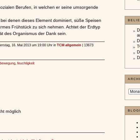
 sozialen Berufen, in welchen er seine umsorgende
 bei denen dieses Element dominiert, süße Speisen
BELI
armes Frühstück zu sich nehmen. Achtet der Erdtyp
D
ität des Organismus der Dank sein.
a
D
nerstag, 16. Mai 2013 um 19:00 Uhr in
TCM allgemein
| 13673
T
D
D
bewegung
,
feuchtigkeit
ARCH
ht möglich
BLOG