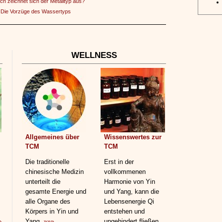
h zeichnet sich der Metalltyp aus?
:
Die Vorzüge des Wassertyps
WELLNESS
Allgemeines über
Wissenswertes zur
TCM
TCM
Die traditionelle
Erst in der
chinesische Medizin
vollkommenen
unterteilt die
Harmonie von Yin
gesamte Energie und
und Yang, kann die
alle Organe des
Lebensenergie Qi
Körpers in Yin und
entstehen und
»
Yang.
»»»
ungehindert fließen.