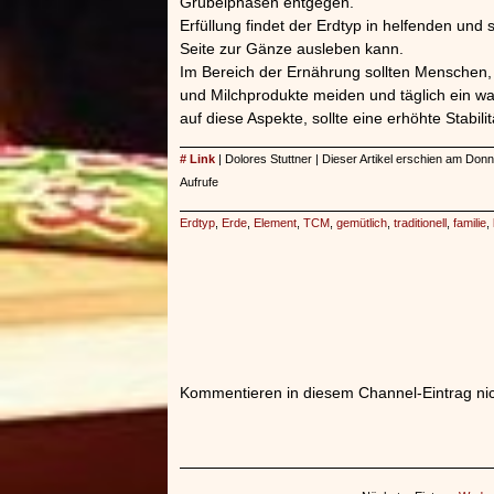
Grübelphasen entgegen.
Erfüllung findet der Erdtyp in helfenden und
Seite zur Gänze ausleben kann.
Im Bereich der Ernährung sollten Menschen,
und Milchprodukte meiden und täglich ein w
auf diese Aspekte, sollte eine erhöhte Stabil
# Link
| Dolores Stuttner | Dieser Artikel erschien am Don
Aufrufe
Erdtyp
,
Erde
,
Element
,
TCM
,
gemütlich
,
traditionell
,
familie
,
Kommentieren in diesem Channel-Eintrag nic