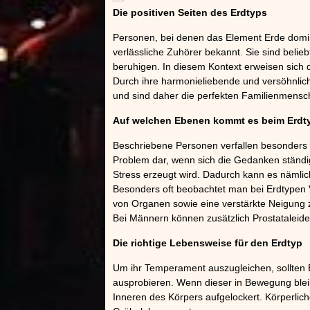
Die positiven Seiten des Erdtyps
Personen, bei denen das Element Erde domini
verlässliche Zuhörer bekannt. Sie sind beli
beruhigen. In diesem Kontext erweisen sich di
Durch ihre harmonieliebende und versöhnliche
und sind daher die perfekten Familienmensc
Auf welchen Ebenen kommt es beim Erdt
Beschriebene Personen verfallen besonders of
Problem dar, wenn sich die Gedanken ständ
Stress erzeugt wird. Dadurch kann es näml
Besonders oft beobachtet man bei Erdtype
von Organen sowie eine verstärkte Neigung 
Bei Männern können zusätzlich Prostataleide
Die richtige Lebensweise für den Erdtyp
Um ihr Temperament auszugleichen, sollten
ausprobieren. Wenn dieser in Bewegung bleib
Inneren des Körpers aufgelockert. Körperlic