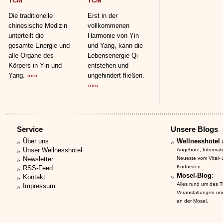
TCM
TCM
Die traditionelle
Erst in der
chinesische Medizin
vollkommenen
unterteilt die
Harmonie von Yin
gesamte Energie und
und Yang, kann die
alle Organe des
Lebensenergie Qi
Körpers in Yin und
entstehen und
Yang.
»»»
ungehindert fließen.
»»»
Service
Unsere Blogs
Über uns
Wellnesshotel 
Unser Wellnesshotel
Angebote, Informat
Newsletter
Neueste vom Vital-
Kurfürsten.
RSS-Feed
Mosel-Blog
:
Kontakt
Alles rund um das 
Impressum
Veranstaltungen un
an der Mosel.