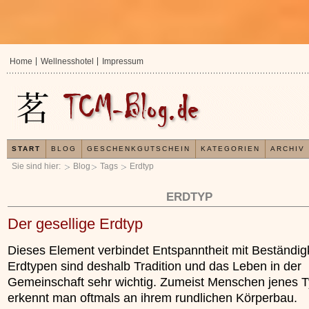
Home
Wellnesshotel
Impressum
START
BLOG
GESCHENKGUTSCHEIN
KATEGORIEN
ARCHIV
Sie sind hier:
Blog
Tags
Erdtyp
ERDTYP
Der gesellige Erdtyp
Dieses Element verbindet Entspanntheit mit Beständig
Erdtypen sind deshalb Tradition und das Leben in der
Gemeinschaft sehr wichtig. Zumeist Menschen jenes 
erkennt man oftmals an ihrem rundlichen Körperbau.
In der TCM sind Experten der Meinung, dass jeder
Jetzt koste
x
Organismus einem wiederkehrenden Energiekreislauf
Ihre Gesundh