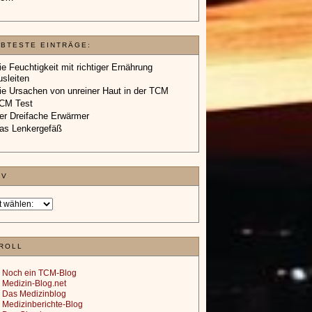
EBTESTE EINTRÄGE:
ie Feuchtigkeit mit richtiger Ernährung
usleiten
ie Ursachen von unreiner Haut in der TCM
CM Test
er Dreifache Erwärmer
as Lenkergefäß
IV
ROLL
Noch ein TCM-Blog
Medizin-Blog.net
Das Medizinblog
Medizinberichte-Blog