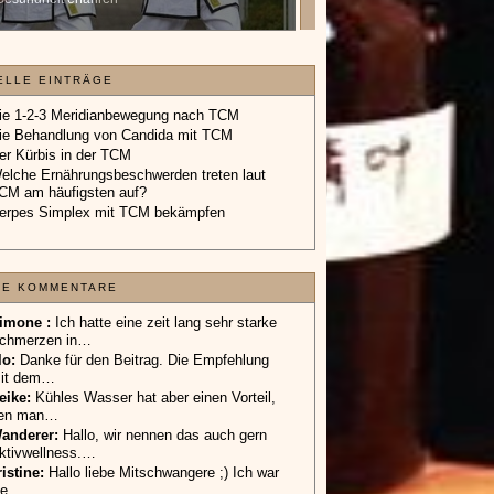
Geschenkgutschein.
»»»
ELLE EINTRÄGE
ie 1-2-3 Meridianbewegung nach TCM
ie Behandlung von Candida mit TCM
er Kürbis in der TCM
elche Ernährungsbeschwerden treten laut
CM am häufigsten auf?
erpes Simplex mit TCM bekämpfen
TE KOMMENTARE
imone :
Ich hatte eine zeit lang sehr starke
chmerzen in…
lo
:
Danke für den Beitrag. Die Empfehlung
it dem…
eike
:
Kühles Wasser hat aber einen Vorteil,
en man…
anderer
:
Hallo, wir nennen das auch gern
ktivwellness.…
ristine:
Hallo liebe Mitschwangere ;) Ich war
ie…