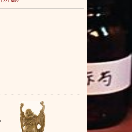
Doc Check
l