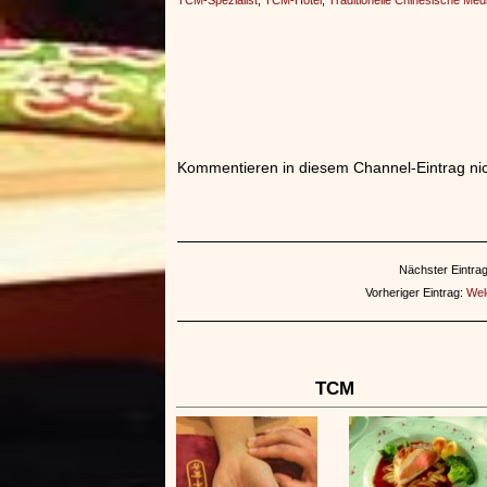
TCM-Spezialist
,
TCM-Hotel
,
Traditionelle Chinesische Med
Kommentieren in diesem Channel-Eintrag nic
Nächster Eintra
Vorheriger Eintrag:
Wel
TCM