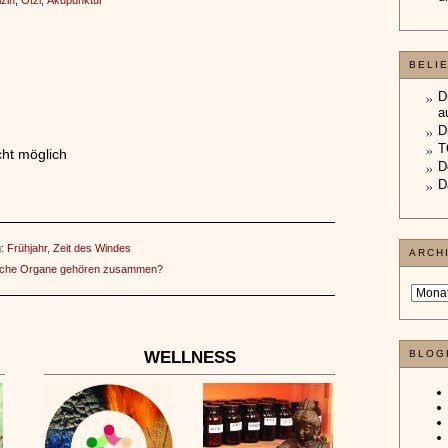
izin
,
Ötzi
,
Akupunktur
BELI
D
a
D
T
ht möglich
D
D
g:
Frühjahr, Zeit des Windes
ARCH
che Organe gehören zusammen?
WELLNESS
BLOG