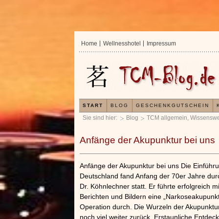
Home
Wellnesshotel
Impressum
START
BLOG
GESCHENKGUTSCHEIN
Sie sind hier:
Blog
TCM allgemein
,
Wissenswe
Anfänge der Akupunktur bei uns
Anfänge der Akupunktur bei uns Die Einführu
Deutschland fand Anfang der 70er Jahre durc
Dr. Köhnlechner statt. Er führte erfolgreich m
Berichten und Bildern eine „Narkoseakupunk
Operation durch. Die Wurzeln der Akupunktur
noch viel weiter zurück. Erstaunliche Entdeck