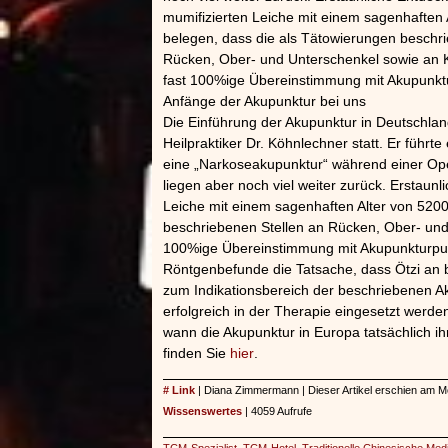
mumifizierten Leiche mit einem sagenhaften 
belegen, dass die als Tätowierungen beschr
Rücken, Ober- und Unterschenkel sowie an 
fast 100%ige Übereinstimmung mit Akupunkt
Anfänge der Akupunktur bei uns
Die Einführung der Akupunktur in Deutschla
Heilpraktiker Dr. Köhnlechner statt. Er führte
eine „Narkoseakupunktur“ während einer Ope
liegen aber noch viel weiter zurück. Erstaunl
Leiche mit einem sagenhaften Alter von 520
beschriebenen Stellen an Rücken, Ober- und
100%ige Übereinstimmung mit Akupunkturpu
Röntgenbefunde die Tatsache, dass Ötzi an 
zum Indikationsbereich der beschriebenen 
erfolgreich in der Therapie eingesetzt werden
wann die Akupunktur in Europa tatsächlich ih
finden Sie
hier
.
# Link
| Diana Zimmermann | Dieser Artikel erschien am M
Wissenswertes
| 4059 Aufrufe