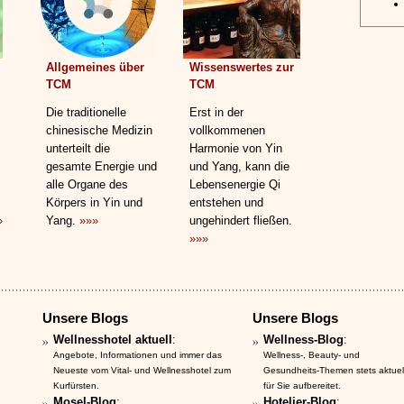
Allgemeines über
Wissenswertes zur
TCM
TCM
Die traditionelle
Erst in der
chinesische Medizin
vollkommenen
unterteilt die
Harmonie von Yin
gesamte Energie und
und Yang, kann die
alle Organe des
Lebensenergie Qi
Körpers in Yin und
entstehen und
»
Yang.
»»»
ungehindert fließen.
»»»
Unsere Blogs
Unsere Blogs
Wellnesshotel aktuell
:
Wellness-Blog
:
Angebote, Informationen und immer das
Wellness-, Beauty- und
Neueste vom Vital- und Wellnesshotel zum
Gesundheits-Themen stets aktuel
Kurfürsten.
für Sie aufbereitet.
Mosel-Blog
:
Hotelier-Blog
: