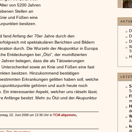
unterliegt.
»»»
Alter von 5200 Jahren
»»»
iebenen Stellen an
Knie und Füßen eine
AKTU
urpunkten besitzen.
D
nd fand Anfang der 70er Jahre durch den
D
D
 erfolgreich mit spektakulären Berichten und Bildern
W
ration durch. Die Wurzeln der Akupunktur in Europa
T
iche Entdeckungen bei „Ötzi“, der mumifizierten
H
0 Jahren belegen, dass die als Tätowierungen
 Unterschenkel sowie an Knie und Füßen eine fast
nkten besitzen. Hinzukommend bestätigen
LETZ
bestimmten Erkrankungen gelitten haben soll, welche
Akupunkturpunkte gehören und auch heute noch
S
S
. Ein interessanter Aspekt, welcher uns rätseln lässt,
F
re Anfänge besitzt. Mehr zu Ötzi und der Akupunktur
m
H
d
ontag, 02. Juni 2008 um 13:36 Uhr in
TCM allgemein
,
W
A
k
d