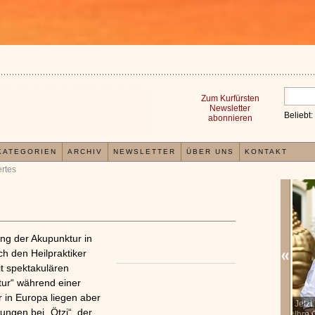
Zum Kurfürsten
Newsletter
Beliebt:
abonnieren
KATEGORIEN
ARCHIV
NEWSLETTER
ÜBER UNS
KONTAKT
rtes
ng der Akupunktur in
h den Heilpraktiker
it spektakulären
tur“ während einer
 in Europa liegen aber
In der TCM sind Experten der Meinung, dass jeder
Jetz
x
ungen bei „Ötzi“, der
Organismus einem wiederkehrenden Energiekreislauf
Ihre 