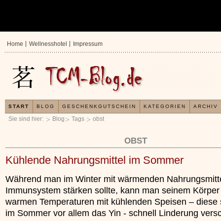
Home
Wellnesshotel
Impressum
START
BLOG
GESCHENKGUTSCHEIN
KATEGORIEN
ARCHIV
Sie sind hier:
Blog
Tags
obst
OBST
Kühlende Nahrungsmittel im Sommer
Während man im Winter mit wärmenden Nahrungsmitte
Immunsystem stärken sollte, kann man seinem Körper
warmen Temperaturen mit kühlenden Speisen – diese 
im Sommer vor allem das Yin - schnell Linderung versc
In der TCM sind E
Organismus einem