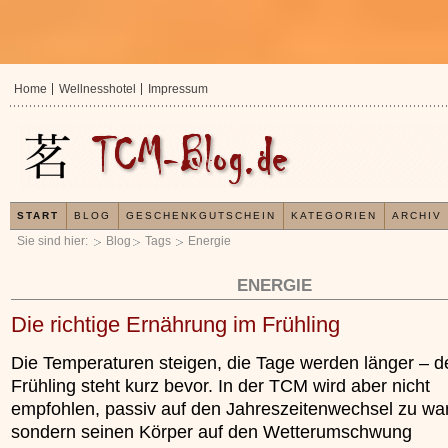
Home
Wellnesshotel
Impressum
START
BLOG
GESCHENKGUTSCHEIN
KATEGORIEN
ARCHIV
Sie sind hier:
Blog
Tags
Energie
ENERGIE
Die richtige Ernährung im Frühling
Die Temperaturen steigen, die Tage werden länger – d
Frühling steht kurz bevor. In der TCM wird aber nicht
empfohlen, passiv auf den Jahreszeitenwechsel zu war
sondern seinen Körper auf den Wetterumschwung
In der TCM sind Experten der Meinung, da
Organismus einem wiederkehrenden Energ