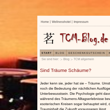
Home
Wellnesshotel
Impressum
START
BLOG
GESCHENKGUTSCHEIN
Sie sind hier:
Blog
TCM allgemein
Sind Träume Schäume?
Jeder kenn sie, jeder hat sie – Träume. Umst
noch die Bedeutung der nächtlichen Ausflüge
Unterbewusstsein. Die Psychologie geht da
während des Träumens Alltagserlebnisse bew
esoterischen Kreisen sogar behauptet wird, 
Trauminhalt die Zukunft voraussagen lässt.