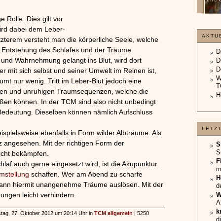
unterliegt.
»»»
»»»
 Rolle. Dies gilt vor
ird dabei dem Leber-
AKTU
tzterem versteht man die körperliche Seele, welche
ie Entstehung des Schlafes und der Träume
D
 und Wahrnehmung gelangt ins Blut, wird dort
D
D
r mit sich selbst und seiner Umwelt im Reinen ist,
W
umt nur wenig. Tritt im Leber-Blut jedoch eine
T
gen und unruhigen Traumsequenzen, welche die
H
ßen können. In der TCM sind also nicht unbedingt
 Bedeutung. Dieselben können nämlich Aufschluss
LETZ
ispielsweise ebenfalls in Form wilder Albträume. Als
z angesehen. Mit der richtigen Form der
S
S
icht bekämpfen.
F
af auch gerne eingesetzt wird, ist die Akupunktur.
m
mstellung
schaffen. Wer am Abend zu scharfe
H
kann hiermit unangenehme Träume auslösen. Mit der
d
rungen leicht verhindern.
W
A
k
mstag, 27. Oktober 2012 um 20:14 Uhr in
TCM allgemein
| 5250
d