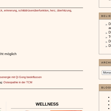
ck
,
erinnerung
,
schilddrüsenüberfunktion
,
herz
,
überhitzung
,
BELI
D
a
D
T
D
D
ht möglich
ARCH
senergie mit Qi Gong beeinflussen
ag:
Osteopathie in der TCM
BLOG
WELLNESS