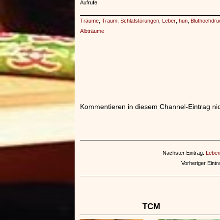
Aufrufe
Träume
,
Traum
,
Schlafstörungen
,
Leber
,
hun
,
Bluthochdru
Albträume
Kommentieren in diesem Channel-Eintrag nic
Nächster Eintrag:
Leben
Vorheriger Eintr
TCM