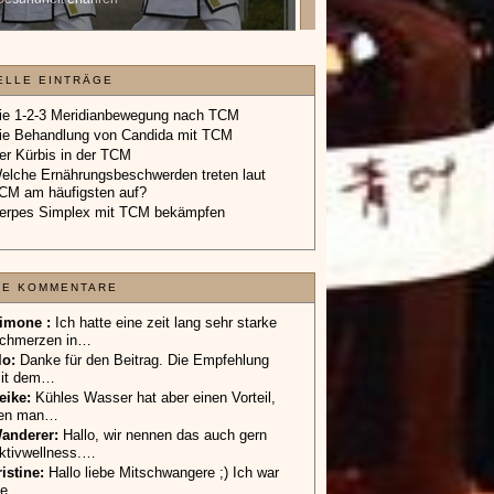
Geschenkgutschein.
»»»
ELLE EINTRÄGE
ie 1-2-3 Meridianbewegung nach TCM
ie Behandlung von Candida mit TCM
er Kürbis in der TCM
elche Ernährungsbeschwerden treten laut
CM am häufigsten auf?
erpes Simplex mit TCM bekämpfen
TE KOMMENTARE
imone :
Ich hatte eine zeit lang sehr starke
chmerzen in…
lo
:
Danke für den Beitrag. Die Empfehlung
it dem…
eike
:
Kühles Wasser hat aber einen Vorteil,
en man…
anderer
:
Hallo, wir nennen das auch gern
ktivwellness.…
ristine:
Hallo liebe Mitschwangere ;) Ich war
ie…