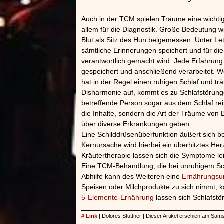
Auch in der TCM spielen Träume eine wichtige
allem für die Diagnostik. Große Bedeutung w
Blut als Sitz des Hun beigemessen. Unter Le
sämtliche Erinnerungen speichert und für d
verantwortlich gemacht wird. Jede Erfahrung
gespeichert und anschließend verarbeitet. We
hat in der Regel einen ruhigen Schlaf und trä
Disharmonie auf, kommt es zu Schlafstörun
betreffende Person sogar aus dem Schlaf rei
die Inhalte, sondern die Art der Träume von
über diverse Erkrankungen geben.
Eine Schilddrüsenüberfunktion äußert sich be
Kernursache wird hierbei ein überhitztes Her
Kräutertherapie lassen sich die Symptome le
Eine TCM-Behandlung, die bei unruhigem Schl
Abhilfe kann des Weiteren eine
Ernährungsu
Speisen oder Milchprodukte zu sich nimmt, 
5-Elemente-Ernährung
lassen sich Schlafstö
# Link
| Dolores Stuttner | Dieser Artikel erschien am Sa