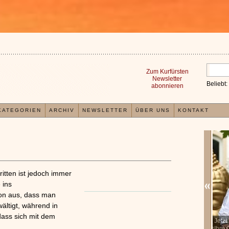
Zum Kurfürsten
Newsletter
Beliebt:
abonnieren
KATEGORIEN
ARCHIV
NEWSLETTER
ÜBER UNS
KONTAKT
ritten ist jedoch immer
 ins
von aus, dass man
ältigt, während in
dass sich mit dem
In der TCM sind Experten der Meinung, dass jeder
Jetzt
x
Organismus einem wiederkehrenden Energiekreislauf
Ihre 