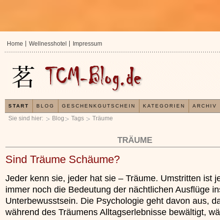
Home
Wellnesshotel
Impressum
START
BLOG
GESCHENKGUTSCHEIN
KATEGORIEN
ARCHIV
Sie sind hier:
Blog
Tags
Träume
TRÄUME
Sind Träume Schäume?
Jeder kenn sie, jeder hat sie – Träume. Umstritten ist 
immer noch die Bedeutung der nächtlichen Ausflüge in
Unterbewusstsein. Die Psychologie geht davon aus, 
während des Träumens Alltagserlebnisse bewältigt, wä
In der TCM sind Experten der Meinung, dass
Organismus einem wiederkehrenden Energie