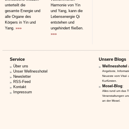
unterteilt die
Harmonie von Yin
gesamte Energie und
und Yang, kann die
alle Organe des
Lebensenergie Qi
Körpers in Yin und
entstehen und
Yang.
»»»
ungehindert fließen.
»»»
Service
Unsere Blogs
Über uns
Wellnesshotel 
Unser Wellnesshotel
Angebote, Informat
Newsletter
Neueste vom Vital-
Kurfürsten.
RSS-Feed
Mosel-Blog
:
Kontakt
Alles rund um das 
Impressum
Veranstaltungen un
an der Mosel.