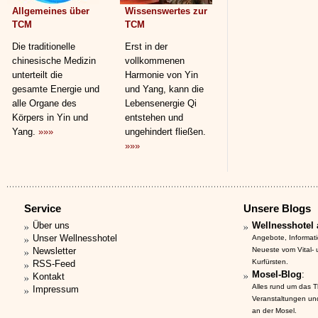
Allgemeines über
Wissenswertes zur
TCM
TCM
Die traditionelle
Erst in der
chinesische Medizin
vollkommenen
unterteilt die
Harmonie von Yin
gesamte Energie und
und Yang, kann die
alle Organe des
Lebensenergie Qi
Körpers in Yin und
entstehen und
Yang.
»»»
ungehindert fließen.
»»»
Service
Unsere Blogs
Über uns
Wellnesshotel 
Unser Wellnesshotel
Angebote, Informat
Newsletter
Neueste vom Vital-
Kurfürsten.
RSS-Feed
Mosel-Blog
:
Kontakt
Alles rund um das 
Impressum
Veranstaltungen un
an der Mosel.