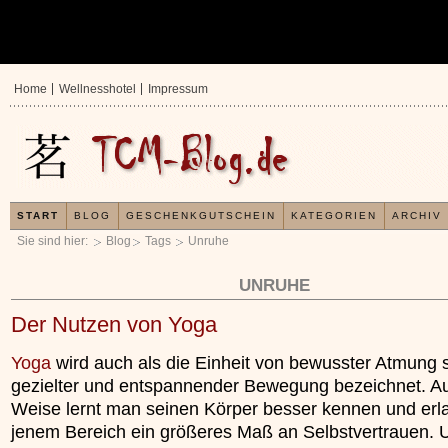
Home
Wellnesshotel
Impressum
START
BLOG
GESCHENKGUTSCHEIN
KATEGORIEN
ARCHIV
Sie sind hier:
Blog
Tags
Unruhe
UNRUHE
Der Nutzen von Yoga
Yoga
wird auch als die Einheit von bewusster Atmung 
gezielter und entspannender Bewegung bezeichnet. Au
Weise lernt man seinen Körper besser kennen und erla
jenem Bereich ein größeres Maß an Selbstvertrauen.
In der TCM sind Expe
Organismus einem wi