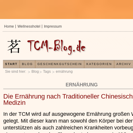
Home
Wellnesshotel
Impressum
START
BLOG
GESCHENKGUTSCHEIN
KATEGORIEN
ARCHIV
Sie sind hier:
Blog
Tags
ernährung
ERNÄHRUNG
Die Ernährung nach Traditioneller Chinesisch
Medizin
In der TCM wird auf ausgewogene Ernährung großen 
gelegt. Mit dieser kann man sowohl den Körper bei der
unterstützen als auch zahlreichen Krankheiten vorbe
In der TCM sind Experten der Meinung, dass j
Organismus einem wiederkehrenden Energiekr