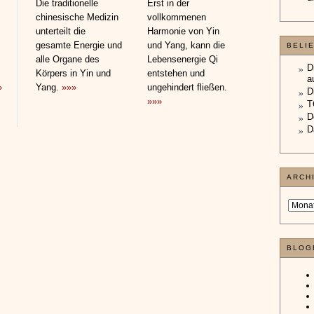
Die traditionelle
Erst in der
chinesische Medizin
vollkommenen
unterteilt die
Harmonie von Yin
gesamte Energie und
und Yang, kann die
BELI
alle Organe des
Lebensenergie Qi
D
Körpers in Yin und
entstehen und
a
»
Yang.
»»»
ungehindert fließen.
D
»»»
T
D
D
ARCH
BLOG