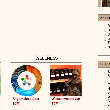
unterliegt.
»»»
»»»
AKTU
D
D
D
W
T
H
WELLNESS
LETZ
S
S
F
m
H
d
W
Allgemeines über
Wissenswertes zur
A
TCM
TCM
k
d