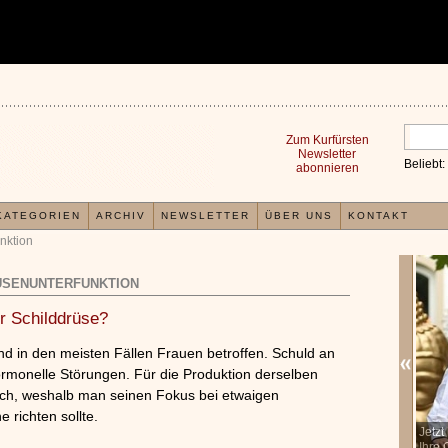
Zum Kurfürsten
Newsletter
Beliebt:
abonnieren
KATEGORIEN
ARCHIV
NEWSLETTER
ÜBER UNS
KONTAKT
nktion
ÜSENUNTERFUNKTION
r Schilddrüse?
nd in den meisten Fällen Frauen betroffen. Schuld an
hormonelle Störungen. Für die Produktion derselben
tlich, weshalb man seinen Fokus bei etwaigen
 richten sollte.
In der TCM sind Experten der Meinung, dass jeder
Jetz
x
Organismus einem wiederkehrenden Energiekreislauf
Ihre 