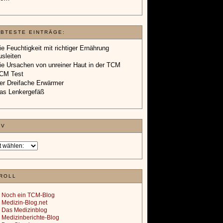
EBTESTE EINTRÄGE:
ie Feuchtigkeit mit richtiger Ernährung
usleiten
ie Ursachen von unreiner Haut in der TCM
CM Test
er Dreifache Erwärmer
as Lenkergefäß
IV
ROLL
Noch ein TCM-Blog
Medizin-Blog.net
Das Medizinblog
Medizinberichte-Blog