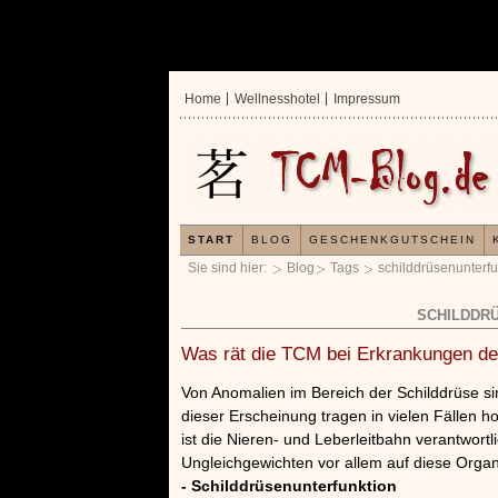
Home
Wellnesshotel
Impressum
START
BLOG
GESCHENKGUTSCHEIN
Sie sind hier:
Blog
Tags
schilddrüsenunterfu
SCHILDDR
Was rät die TCM bei Erkrankungen de
Von Anomalien im Bereich der Schilddrüse si
dieser Erscheinung tragen in vielen Fällen 
ist die Nieren- und Leberleitbahn verantwor
Ungleichgewichten vor allem auf diese Organe
- Schilddrüsenunterfunktion