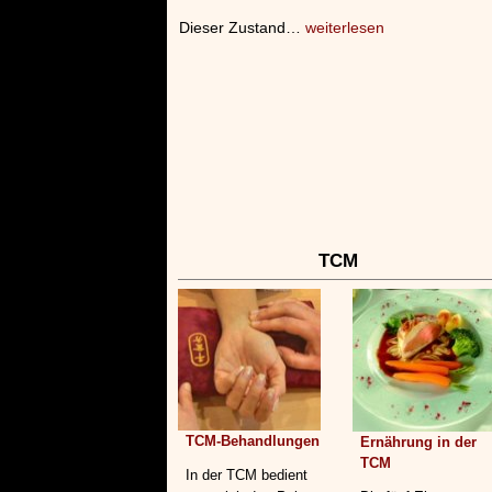
Dieser Zustand…
weiterlesen
TCM
TCM-Behandlungen
Ernährung in der
TCM
In der TCM bedient