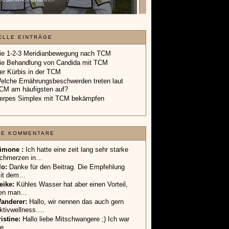
Geschenkgutschein.
»»»
ELLE EINTRÄGE
ie 1-2-3 Meridianbewegung nach TCM
ie Behandlung von Candida mit TCM
er Kürbis in der TCM
elche Ernährungsbeschwerden treten laut
CM am häufigsten auf?
erpes Simplex mit TCM bekämpfen
TE KOMMENTARE
imone :
Ich hatte eine zeit lang sehr starke
chmerzen in…
lo
:
Danke für den Beitrag. Die Empfehlung
it dem…
eike
:
Kühles Wasser hat aber einen Vorteil,
en man…
anderer
:
Hallo, wir nennen das auch gern
ktivwellness.…
ristine:
Hallo liebe Mitschwangere ;) Ich war
ie…