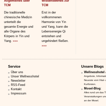
Allgemeines über
Wissenswertes zur
TCM
TCM
Die traditionelle
Erst in der
chinesische Medizin
vollkommenen
unterteilt die
Harmonie von Yin
gesamte Energie und
und Yang, kann die
alle Organe des
Lebensenergie Qi
Körpers in Yin und
entstehen und
Yang.
»»»
ungehindert fließen.
»»»
Service
Unsere Blogs
Über uns
Wellnesshotel 
Unser Wellnesshotel
Angebote, Informat
Newsletter
Neueste vom Vital-
Kurfürsten.
RSS-Feed
Mosel-Blog
:
Kontakt
Alles rund um das 
Impressum
Veranstaltungen un
an der Mosel.