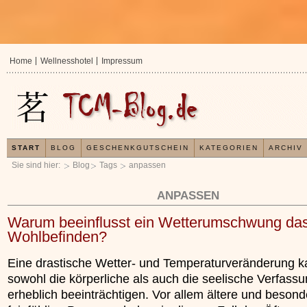
Home
Wellnesshotel
Impressum
START
BLOG
GESCHENKGUTSCHEIN
KATEGORIEN
ARCHIV
Sie sind hier:
Blog
Tags
anpassen
ANPASSEN
Warum beeinflusst ein Wetterumschwung da
Wohlbefinden?
Eine drastische Wetter- und Temperaturveränderung 
sowohl die körperliche als auch die seelische Verfass
erheblich beeinträchtigen. Vor allem ältere und besond
In der TCM sind E
Organismus einem