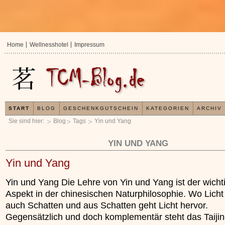
Home
Wellnesshotel
Impressum
START
BLOG
GESCHENKGUTSCHEIN
KATEGORIEN
ARCHIV
Sie sind hier:
Blog
Tags
Yin und Yang
YIN UND YANG
Yin und Yang
Yin und Yang Die Lehre von Yin und Yang ist der wicht
Aspekt in der chinesischen Naturphilosophie. Wo Licht i
auch Schatten und aus Schatten geht Licht hervor.
Gegensätzlich und doch komplementär steht das Taijing
In der TCM sind Experten der Meinung
Organismus einem wiederkehrenden E