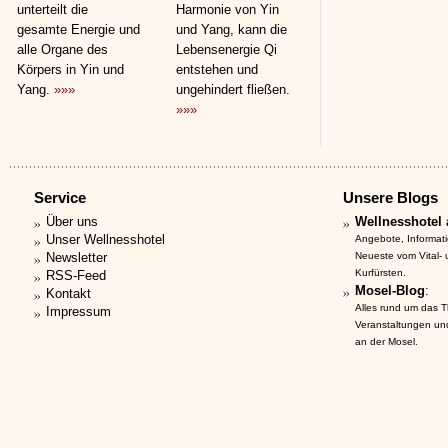
unterteilt die
Harmonie von Yin
gesamte Energie und
und Yang, kann die
alle Organe des
Lebensenergie Qi
Körpers in Yin und
entstehen und
Yang.
»»»
ungehindert fließen.
»»»
Service
Unsere Blogs
Über uns
Wellnesshotel 
Unser Wellnesshotel
Angebote, Informat
Newsletter
Neueste vom Vital-
Kurfürsten.
RSS-Feed
Mosel-Blog
:
Kontakt
Alles rund um das 
Impressum
Veranstaltungen un
an der Mosel.