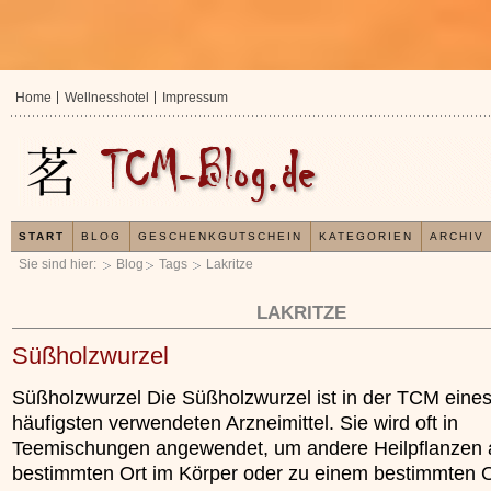
Home
Wellnesshotel
Impressum
START
BLOG
GESCHENKGUTSCHEIN
KATEGORIEN
ARCHIV
Sie sind hier:
Blog
Tags
Lakritze
LAKRITZE
Süßholzwurzel
Süßholzwurzel Die Süßholzwurzel ist in der TCM eine
häufigsten verwendeten Arzneimittel. Sie wird oft in
Teemischungen angewendet, um andere Heilpflanzen 
bestimmten Ort im Körper oder zu einem bestimmten 
In der TCM sind Experten der Meinung, dass je
Organismus einem wiederkehrenden Energiekre