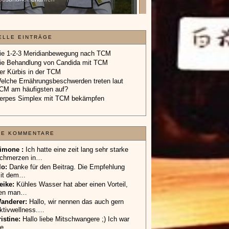
Geschenkgutschein.
»»»
ELLE EINTRÄGE
ie 1-2-3 Meridianbewegung nach TCM
ie Behandlung von Candida mit TCM
er Kürbis in der TCM
elche Ernährungsbeschwerden treten laut
CM am häufigsten auf?
erpes Simplex mit TCM bekämpfen
TE KOMMENTARE
imone :
Ich hatte eine zeit lang sehr starke
chmerzen in…
lo
:
Danke für den Beitrag. Die Empfehlung
it dem…
eike
:
Kühles Wasser hat aber einen Vorteil,
en man…
anderer
:
Hallo, wir nennen das auch gern
ktivwellness.…
ristine:
Hallo liebe Mitschwangere ;) Ich war
ie…