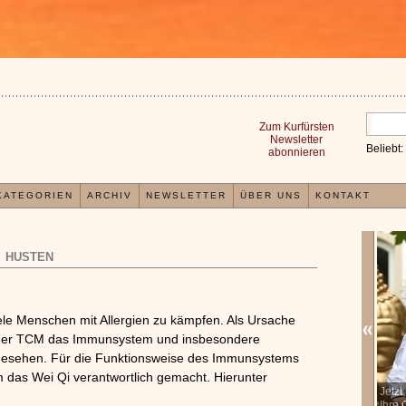
Zum Kurfürsten
Newsletter
Beliebt:
abonnieren
KATEGORIEN
ARCHIV
NEWSLETTER
ÜBER UNS
KONTAKT
HUSTEN
iele Menschen mit Allergien zu kämpfen. Als Ursache
in der TCM das Immunsystem und insbesondere
gesehen. Für die Funktionsweise des Immunsystems
em das Wei Qi verantwortlich gemacht. Hierunter
In der TCM sind Experten der Meinung, dass jeder
Jetz
x
Organismus einem wiederkehrenden Energiekreislauf
Ihre 