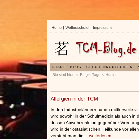
Home
Wellnesshotel
Impressum
START
BLOG
GESCHENKGUTSCHEIN
Sie sind hier:
Blog
Tags
Husten
Allergien in der TCM
In den Industrieländern haben mittlerweile v
wird sowohl in der Schulmedizin als auch 
dessen Abwehrreaktion gegenüber Viren an
wird in der ostasiatischen Heilkunde vor all
versteht man die…
weiterlesen