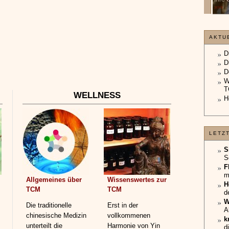
unterliegt.
»»»
»»»
AKTU
D
D
D
W
T
WELLNESS
H
LETZ
S
S
F
m
Allgemeines über
Wissenswertes zur
H
TCM
TCM
d
W
Die traditionelle
Erst in der
A
chinesische Medizin
vollkommenen
k
unterteilt die
Harmonie von Yin
d