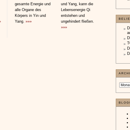
gesamte Energie und
und Yang, kann die
alle Organe des
Lebensenergie Qi
Körpers in Yin und
entstehen und
BELI
»
Yang.
»»»
ungehindert fließen.
»»»
D
a
D
T
D
D
ARCH
BLOG