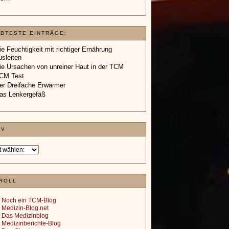
EBTESTE EINTRÄGE:
ie Feuchtigkeit mit richtiger Ernährung
usleiten
ie Ursachen von unreiner Haut in der TCM
CM Test
er Dreifache Erwärmer
as Lenkergefäß
IV
ROLL
Noch ein TCM-Blog
Medizin-Blog.net
Das Medizinblog
Medizinberichte-Blog