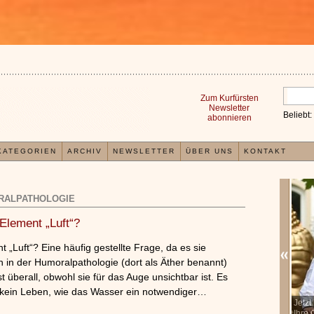
Zum Kurfürsten
Newsletter
Beliebt:
abonnieren
KATEGORIEN
ARCHIV
NEWSLETTER
ÜBER UNS
KONTAKT
RALPATHOLOGIE
Element „Luft“?
„Luft“? Eine häufig gestellte Frage, da es sie
h in der Humoralpathologie (dort als Äther benannt)
ast überall, obwohl sie für das Auge unsichtbar ist. Es
t kein Leben, wie das Wasser ein notwendiger…
In der TCM sind Experten der Meinung, dass jeder
Jetz
x
Organismus einem wiederkehrenden Energiekreislauf
Ihre 