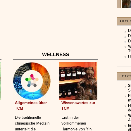
unterliegt.
»»»
»»»
AKTU
D
D
D
W
T
WELLNESS
H
LETZ
S
S
F
m
Allgemeines über
Wissenswertes zur
H
TCM
TCM
d
W
Die traditionelle
Erst in der
A
chinesische Medizin
vollkommenen
k
unterteilt die
Harmonie von Yin
d