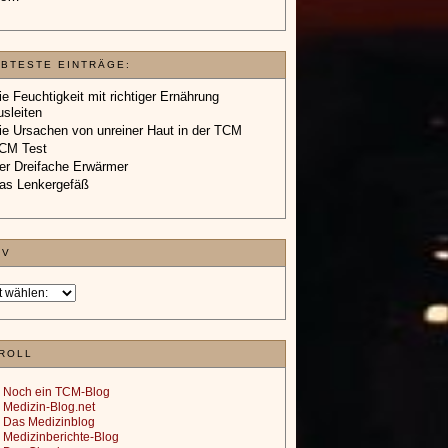
EBTESTE EINTRÄGE:
ie Feuchtigkeit mit richtiger Ernährung
usleiten
ie Ursachen von unreiner Haut in der TCM
CM Test
er Dreifache Erwärmer
as Lenkergefäß
IV
ROLL
Noch ein TCM-Blog
Medizin-Blog.net
Das Medizinblog
Medizinberichte-Blog