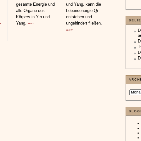
gesamte Energie und
und Yang, kann die
alle Organe des
Lebensenergie Qi
Körpers in Yin und
entstehen und
BELI
»
Yang.
»»»
ungehindert fließen.
»»»
D
a
D
T
D
D
ARCH
BLOG