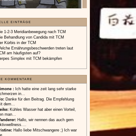
Geschenkgutschein.
»»»
ELLE EINTRÄGE
ie 1-2-3 Meridianbewegung nach TCM
ie Behandlung von Candida mit TCM
er Kürbis in der TCM
elche Ernährungsbeschwerden treten laut
CM am häufigsten auf?
erpes Simplex mit TCM bekämpfen
TE KOMMENTARE
imone :
Ich hatte eine zeit lang sehr starke
chmerzen in…
lo
:
Danke für den Beitrag. Die Empfehlung
it dem…
eike
:
Kühles Wasser hat aber einen Vorteil,
en man…
anderer
:
Hallo, wir nennen das auch gern
ktivwellness.…
ristine:
Hallo liebe Mitschwangere ;) Ich war
ie…