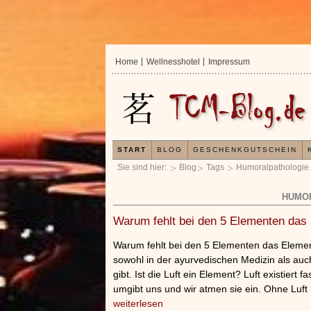
Home
Wellnesshotel
Impressum
START
BLOG
GESCHENKGUTSCHEIN
Sie sind hier:
Blog
Tags
Humoralpathologie
HUMO
Warum fehlt bei den 5 Elementen das 
Warum fehlt bei den 5 Elementen das Element 
sowohl in der ayurvedischen Medizin als auc
gibt. Ist die Luft ein Element? Luft existiert f
umgibt uns und wir atmen sie ein. Ohne Luf
weiterlesen