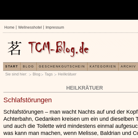
Home
Wellnesshotel
Impressum
START
BLOG
GESCHENKGUTSCHEIN
KATEGORIEN
ARCHIV
Sie sind hier:
Blog
Tags
Heilkrätuer
HEILKRÄTUER
Schlafstörungen
Schlafstörungen – man wacht Nachts auf und der Kopf 
Achterbahn, Gedanken kreisen um ein und dieselben
und auch die Toilette wird mindestens einmal aufgesuc
was kann man machen, wenn Melisse, Baldrian und Co
In der TCM sind E
Organismus einem