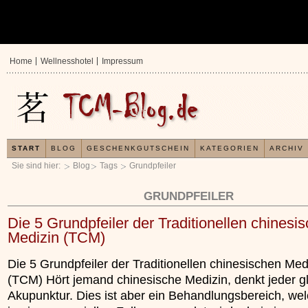
Home
Wellnesshotel
Impressum
START
BLOG
GESCHENKGUTSCHEIN
KATEGORIEN
ARCHIV
Sie sind hier:
Blog
Tags
Grundpfeiler
GRUNDPFEILER
Die 5 Grundpfeiler der Traditionellen chinesi
Medizin (TCM)
Die 5 Grundpfeiler der Traditionellen chinesischen Med
(TCM) Hört jemand chinesische Medizin, denkt jeder g
Akupunktur. Dies ist aber ein Behandlungsbereich, wel
In der TCM sind E
Organismus einem