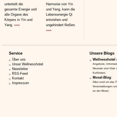
unterteilt die
Harmonie von Yin
gesamte Energie und
und Yang, kann die
alle Organe des
Lebensenergie Qi
Körpers in Yin und
entstehen und
Yang.
»»»
ungehindert fließen.
»»»
Service
Unsere Blogs
Über uns
Wellnesshotel 
Unser Wellnesshotel
Angebote, Informat
Newsletter
Neueste vom Vital-
Kurfürsten.
RSS-Feed
Mosel-Blog
:
Kontakt
Alles rund um das 
Impressum
Veranstaltungen un
an der Mosel.