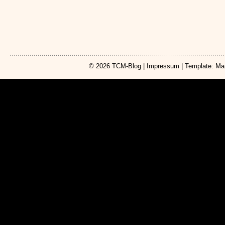
© 2026
TCM-Blog
|
Impressum
| Template: Ma