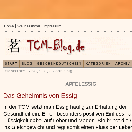
Home
Wellnesshotel
Impressum
START
BLOG
GESCHENKGUTSCHEIN
KATEGORIEN
ARCHIV
Sie sind hier:
Blog
Tags
Apfelessig
APFELESSIG
Das Geheimnis von Essig
In der TCM setzt man Essig häufig zur Erhaltung der
Gesundheit ein. Einen besonders positiven Einfluss hat
Flüssigkeit dabei auf Leber und Magen. Sie bringt die
ins Gleichgewicht und regt somit einen Fluss der Lebe
In der TCM sind Experte
Organismus einem wiede