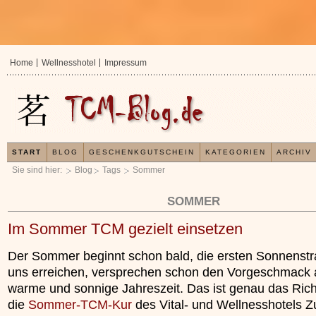
Home
Wellnesshotel
Impressum
START
BLOG
GESCHENKGUTSCHEIN
KATEGORIEN
ARCHIV
Sie sind hier:
Blog
Tags
Sommer
SOMMER
Im Sommer TCM gezielt einsetzen
Der Sommer beginnt schon bald, die ersten Sonnenstra
uns erreichen, versprechen schon den Vorgeschmack a
warme und sonnige Jahreszeit. Das ist genau das Rich
die
Sommer-TCM-Kur
des Vital- und Wellnesshotels 
In der TCM sind Experten der Meinung, dass jeder
Jetz
x
Organismus einem wiederkehrenden Energiekreislauf
Ihre